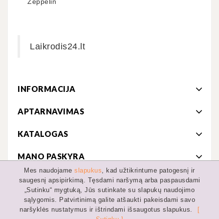
Zeppelin
Laikrodis24.lt
INFORMACIJA
APTARNAVIMAS
KATALOGAS
MANO PASKYRA
Mes naudojame
slapukus
, kad užtikrintume patogesnį ir
saugesnį apsipirkimą. Tęsdami naršymą arba paspausdami
„Sutinku“ mygtuką, Jūs sutinkate su slapukų naudojimo
© 2019-2022 MB Hesperija
sąlygomis. Patvirtinimą galite atšaukti pakeisdami savo
naršyklės nustatymus ir ištrindami išsaugotus slapukus.
[
Partneris:
DviraciuPasaulis.lt