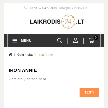
+370 671 47791
info@laikrodis24.lt
0
MENU
Gamintojas
Iron Annie
IRON ANNIE
Gamintojų sąraše nėra.
TĘSTI