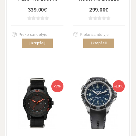
339.00€
299.00€
Prekė sandėlyje
Prekė sandėlyje
Į krepšelį
Į krepšelį
-5%
-10%