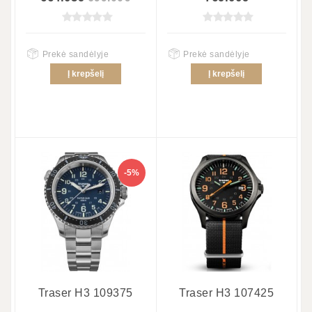
Prekė sandėlyje
Prekė sandėlyje
Į krepšelį
Į krepšelį
-5%
Traser H3 109375
Traser H3 107425