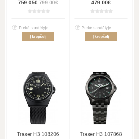
759.05€
479.00€
799.00€
Prekė sandėlyje
Prekė sandėlyje
Į krepšelį
Į krepšelį
Traser H3 108206
Traser H3 107868