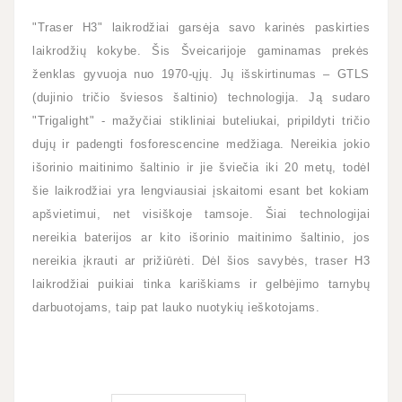
"Traser H3" laikrodžiai garsėja savo karinės paskirties
laikrodžių kokybe. Šis Šveicarijoje gaminamas prekės
ženklas gyvuoja nuo 1970-ųjų. Jų išskirtinumas – GTLS
(dujinio tričio šviesos šaltinio) technologija. Ją sudaro
"Trigalight" - mažyčiai stikliniai buteliukai, pripildyti tričio
dujų ir padengti fosforescencine medžiaga. Nereikia jokio
išorinio maitinimo šaltinio ir jie šviečia iki 20 metų, todėl
šie laikrodžiai yra lengviausiai įskaitomi esant bet kokiam
apšvietimui, net visiškoje tamsoje. Šiai technologijai
nereikia baterijos ar kito išorinio maitinimo šaltinio, jos
nereikia įkrauti ar prižiūrėti. Dėl šios savybės, traser H3
laikrodžiai puikiai tinka kariškiams ir gelbėjimo tarnybų
darbuotojams, taip pat lauko nuotykių ieškotojams.