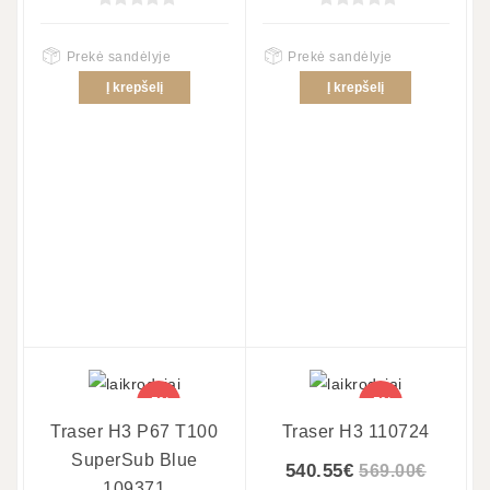
Prekė sandėlyje
Prekė sandėlyje
Į krepšelį
Į krepšelį
-5%
-5%
Traser H3 P67 T100
Traser H3 110724
SuperSub Blue
540.55€
569.00€
109371