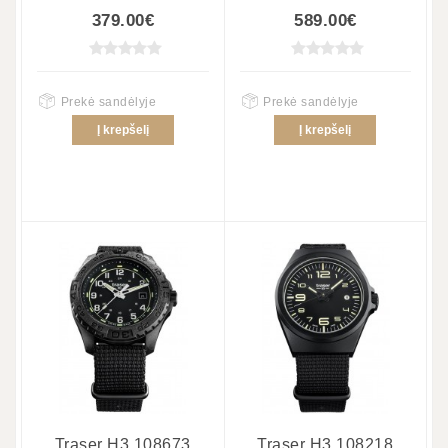
379.00€
589.00€
Prekė sandėlyje
Prekė sandėlyje
Į krepšelį
Į krepšelį
Traser H3 108673
Traser H3 108218