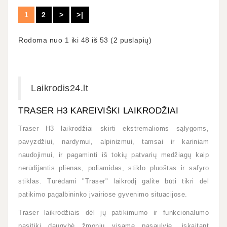
1
2
>
>|
Rodoma nuo 1 iki 48 iš 53 (2 puslapių)
Laikrodis24.lt
TRASER H3 KAREIVIŠKI LAIKRODŽIAI
Traser H3 laikrodžiai skirti ekstremalioms sąlygoms,
pavyzdžiui, nardymui, alpinizmui, tamsai ir kariniam
naudojimui, ir pagaminti iš tokių patvarių medžiagų kaip
nerūdijantis plienas, poliamidas, stiklo pluoštas ir safyro
stiklas. Turėdami "Traser" laikrodį galite būti tikri dėl
patikimo pagalbininko įvairiose gyvenimo situacijose.
Traser laikrodžiais dėl jų patikimumo ir funkcionalumo
pasitiki daugybė žmonių visame pasaulyje, įskaitant