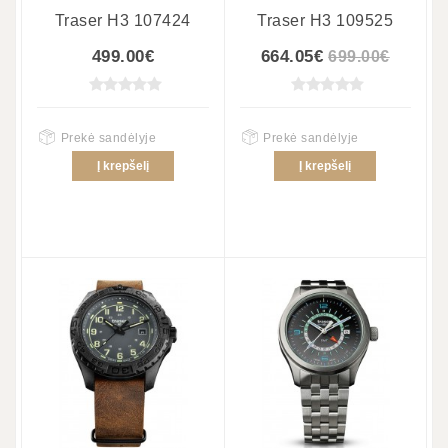
Traser H3 107424
Traser H3 109525
499.00€
664.05€
699.00€
Prekė sandėlyje
Prekė sandėlyje
Į krepšelį
Į krepšelį