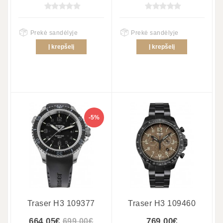
Prekė sandėlyje
Prekė sandėlyje
Į krepšelį
Į krepšelį
-5%
Traser H3 109377
Traser H3 109460
664.05€
769.00€
699.00€