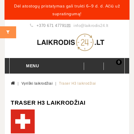
Dėl atostogų pristatymas gali trukti 6–9 d. d. Ačiū už
supratingumą!
+370 671 47791
info@laikrodis24.lt
0
MENU
Vyriški laikrodžiai
Traser H3 laikrodžiai
TRASER H3 LAIKRODŽIAI