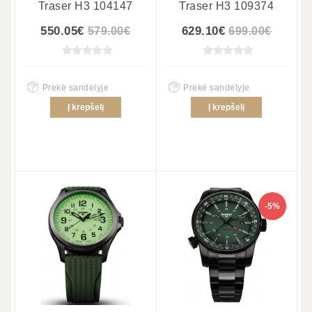
Traser H3 104147
Traser H3 109374
550.05€
629.10€
579.00€
699.00€
Prekė sandėlyje
Prekė sandėlyje
Į krepšelį
Į krepšelį
-5%