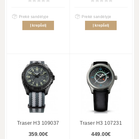
Prekė sandėlyje
Prekė sandėlyje
Į krepšelį
Į krepšelį
Traser H3 109037
Traser H3 107231
359.00€
449.00€