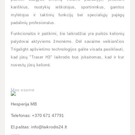
kariškius, nuotykių ieškotojus, sportininkus, gamtos
mylėtojus ir taktinių funkcijų bei specialiųjų pajėgų
padalinių profesionalus.
Funkcionalūs ir patikimi, šie laikrodžiai yra puikūs kelionių
palydovai aktyviems žmonėms. Dėl savaime veikiančios
Trigalight apšvietimo technologijos galite visada pasikliauti,
kad jūsų "Traser H3" laikrodis bus įskaitomas, kad ir kur
nuvestų jūsų kelionė.
Mes esame
Hesperija MB
Telefonas: +370 671 47791
El.paštas: info@laikrodis24.lt