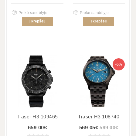
Prekė sandėlyje
Prekė sandėlyje
Į krepšelį
Į krepšelį
-5%
Traser H3 109465
Traser H3 108740
659.00€
569.05€
599.00€