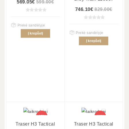
569.05€
599.00€
746.10€
829.00€
Prekė sandėlyje
Prekė sandėlyje
Į krepšelį
Į krepšelį
-15%
-10%
Traser H3 Tactical
Traser H3 Tactical