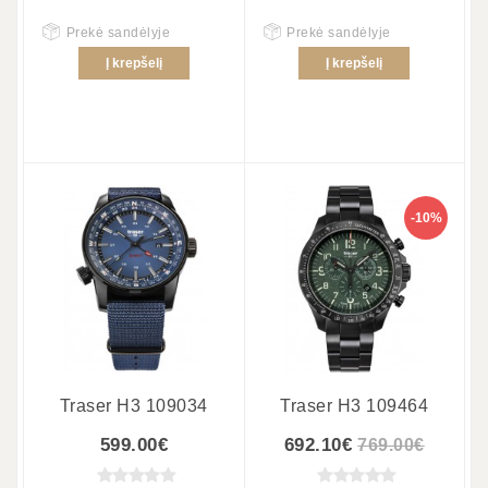
Prekė sandėlyje
Prekė sandėlyje
Į krepšelį
Į krepšelį
-10%
Traser H3 109034
Traser H3 109464
599.00€
692.10€
769.00€