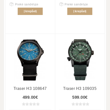
Prekė sandėlyje
Prekė sandėlyje
Į krepšelį
Į krepšelį
Traser H3 108647
Traser H3 109035
499.00€
599.00€