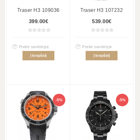
Traser H3 109036
Traser H3 107232
399.00€
539.00€
Prekė sandėlyje
Prekė sandėlyje
Į krepšelį
Į krepšelį
-5%
-5%