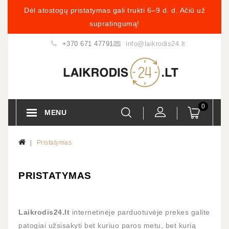
Dėl atostogų pristatymas gali trukti 6–9 d. d. Ačiū už
supratingumą!
+370 671 47791
info@laikrodis24.lt
0
MENU
Pristatymas
PRISTATYMAS
Laikrodis24.lt
internetinėje parduotuvėje prekes galite
patogiai užsisakyti bet kuriuo paros metu, bet kurią