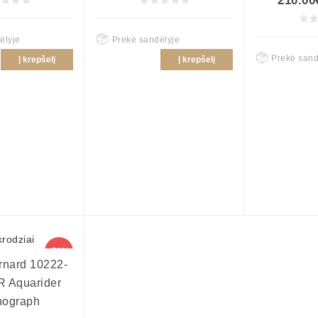
210.00
ėlyje
Prekė sandėlyje
Prekė sand
Į krepšelį
Į krepšelį
-50%
rnard 10222-
 Aquarider
nograph