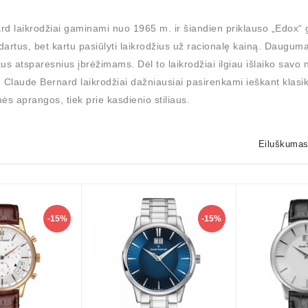
d laikrodžiai gaminami nuo 1965 m. ir šiandien priklauso „Edox“ gru
artus, bet kartu pasiūlyti laikrodžius už racionalę kainą. Dauguma
ukus atsparesnius įbrėžimams. Dėl to laikrodžiai ilgiau išlaiko savo 
 Claude Bernard laikrodžiai dažniausiai pasirenkami ieškant klasiki
nės aprangos, tiek prie kasdienio stiliaus.
Eiluškumas
-15%
-15%