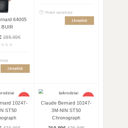
Prekė sandėlyje
rnard 64005
Į krepšelį
 BUIR
€
285.00€
ėlyje
Į krepšelį
-50%
-50%
rnard 10247-
Claude Bernard 10247-
IN ST50
3M-NIN ST50
nograph
Chronograph