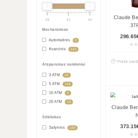
Claude Be
39
42
44
37
Mechanizmas
296.65
Automatinis
6
Kvarcinis
142
Prekė sand
Atsparumas vandeniui
3 ATM
19
5 ATM
108
10 ATM
3
20 ATM
18
Claude Ber
Stikliukas
373.15
Safyrinis
148