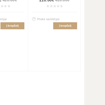
€
210.00€
420.00€
420.00€
ėlyje
Prekė sandėlyje
Į krepšelį
Į krepšelį