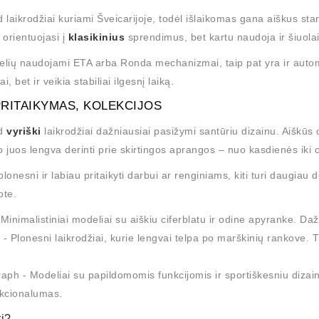
laikrodžiai kuriami Šveicarijoje, todėl išlaikomas gana aiškus sta
 orientuojasi į
klasikinius
sprendimus, bet kartu naudoja ir šiuol
ių naudojami ETA arba Ronda mechanizmai, taip pat yra ir automatin
i, bet ir veikia stabiliai ilgesnį laiką.
PRITAIKYMAS, KOLEKCIJOS
d
vyriški
laikrodžiai dažniausiai pasižymi santūriu dizainu. Aiškūs c
o juos lengva derinti prie skirtingos aprangos – nuo kasdienės iki o
lonesni ir labiau pritaikyti darbui ar renginiams, kiti turi daugiau d
ote.
 Minimalistiniai modeliai su aiškiu ciferblatu ir odine apyranke. D
 - Plonesni laikrodžiai, kurie lengvai telpa po marškinių rankove. T
ph - Modeliai su papildomomis funkcijomis ir sportiškesniu dizain
nkcionalumas.
ti?