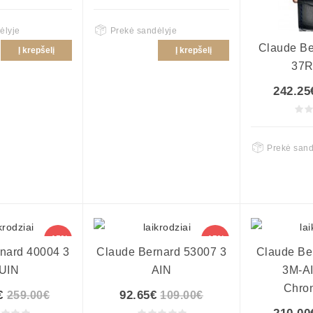
ėlyje
Prekė sandėlyje
Claude Be
Į krepšelį
Į krepšelį
37R
242.25
Prekė sand
-15%
-15%
nard 40004 3
Claude Bernard 53007 3
Claude Be
UIN
AIN
3M-A
Chro
€
92.65€
259.00€
109.00€