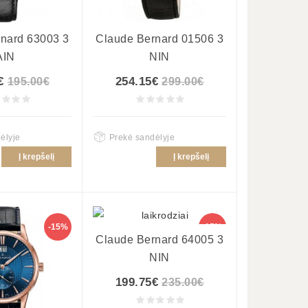
nard 63003 3
Claude Bernard 01506 3
AIN
NIN
€
254.15€
195.00€
299.00€
ėlyje
Prekė sandėlyje
Į krepšelį
Į krepšelį
-15%
-15%
Claude Bernard 64005 3
NIN
199.75€
235.00€