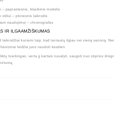
 – paprastesnis, klasikinis modelis
 stiliui – plonesnis laikrodis
iam naudojimui – chronografas
S IR ILGAAMŽIŠKUMAS
laikrodžiai kuriami taip, kad tarnautų ilgiau nei vieną sezoną. Nerūd
hanizmai leidžia juos naudoti kasdien.
liktų tvarkingas, verta jį kartais nuvalyti, saugoti nuo stiprios drėg
skirtumą.