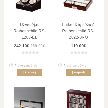
Užvedėjas
Laikrodžių dėžutė
Rothenschild RS-
Rothenschild RS-
1205-EB
2022-8RO
242.10€
119.00€
269.00€
Prekė sandėlyje
Prekė sandėlyje
Į krepšelį
Į krepšelį