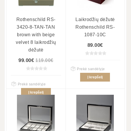
Rothenschild RS-
Laikrodžių dėžutė
3420-8-TAN-TAN
Rothenschild RS-
brown with beige
1087-10C
velvet 8 laikrodžių
89.00€
dėžutė
99.00€
119.00€
Prekė sandėlyje
Į krepšelį
Prekė sandėlyje
Į krepšelį