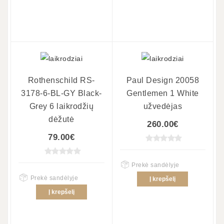
Rothenschild RS-
Paul Design 20058
3178-6-BL-GY Black-
Gentlemen 1 White
Grey 6 laikrodžių
užvedėjas
dėžutė
260.00€
79.00€
Prekė sandėlyje
Prekė sandėlyje
Į krepšelį
Į krepšelį