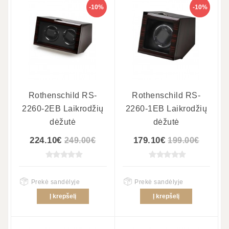
-10%
-10%
Rothenschild RS-
Rothenschild RS-
2260-2EB Laikrodžių
2260-1EB Laikrodžių
dėžutė
dėžutė
224.10€
179.10€
249.00€
199.00€
Prekė sandėlyje
Prekė sandėlyje
Į krepšelį
Į krepšelį