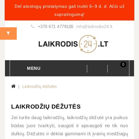
Dėl atostogų pristatymas gali trukti 6–9 d. d. Ačiū už
supratingumą!
+370 671 47791
info@laikrodis24.lt
0
MENU
Laikrodžių dėžutės
LAIKRODŽIŲ DĖŽUTĖS
Jei turite daug laikrodžių, laikrodžių dėžutė yra puikus
būdas juos tvarkyti, saugoti ir apsaugoti ne tik nuo
dulkių. Dėžutės ir dėklai gaminami iš įvairių medžiagų