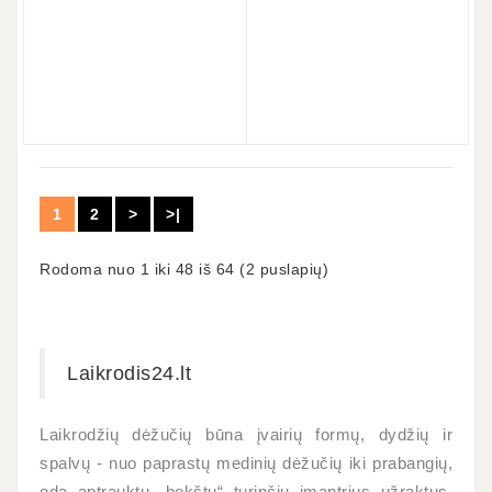
1
2
>
>|
Rodoma nuo 1 iki 48 iš 64 (2 puslapių)
Laikrodis24.lt
Laikrodžių dėžučių būna įvairių formų, dydžių ir
spalvų - nuo paprastų medinių dėžučių iki prabangių,