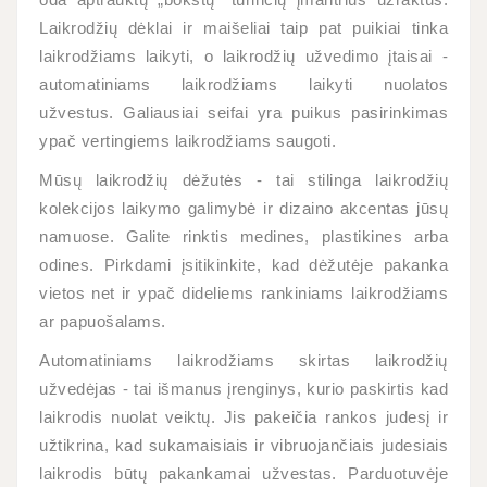
oda aptrauktų „bokštų“ turinčių įmantrius užraktus.
Laikrodžių dėklai ir maišeliai taip pat puikiai tinka
laikrodžiams laikyti, o laikrodžių užvedimo įtaisai -
automatiniams laikrodžiams laikyti nuolatos
užvestus. Galiausiai seifai yra puikus pasirinkimas
ypač vertingiems laikrodžiams saugoti.
Mūsų laikrodžių dėžutės - tai stilinga laikrodžių
kolekcijos laikymo galimybė ir dizaino akcentas jūsų
namuose. Galite rinktis medines, plastikines arba
odines. Pirkdami įsitikinkite, kad dėžutėje pakanka
vietos net ir ypač dideliems rankiniams laikrodžiams
ar papuošalams.
Automatiniams laikrodžiams skirtas laikrodžių
užvedėjas - tai išmanus įrenginys, kurio paskirtis kad
laikrodis nuolat veiktų. Jis pakeičia rankos judesį ir
užtikrina, kad sukamaisiais ir vibruojančiais judesiais
laikrodis būtų pakankamai užvestas. Parduotuvėje