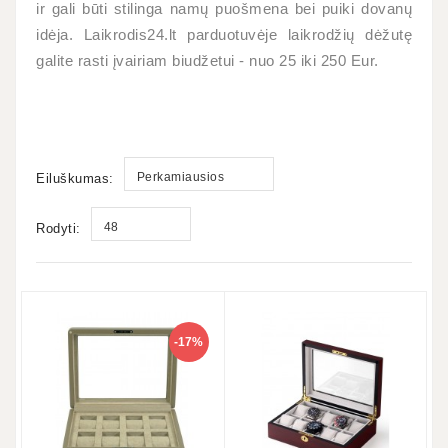
ir gali būti stilinga namų puošmena bei puiki dovanų
idėja. Laikrodis24.lt parduotuvėje laikrodžių dėžutę
galite rasti įvairiam biudžetui - nuo 25 iki 250 Eur.
Perkamiausios
Eiluškumas:
48
Rodyti:
-17%
8