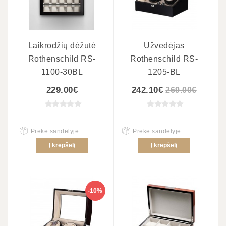
Laikrodžių dėžutė
Užvedėjas
Rothenschild RS-
Rothenschild RS-
1100-30BL
1205-BL
229.00€
242.10€
269.00€
Prekė sandėlyje
Prekė sandėlyje
Į krepšelį
Į krepšelį
-10%