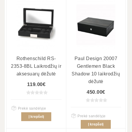
Rothenschild RS-
Paul Design 20007
2353-8BL Laikrodžių ir
Gentlemen Black
aksesuarų dėžutė
Shadow 10 laikrodžių
dėžutė
119.00€
450.00€
Prekė sandėlyje
Prekė sandėlyje
Į krepšelį
Į krepšelį