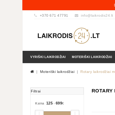
+370 671 47791
info@laikrodis24.lt
VYRIŠKI LAIKRODŽIAI
MOTERIŠKI LAIKRODŽIAI
Moteriški laikrodžiai
Rotary laikrodžiai 
ROTARY 
Filtrai
125
699
Kaina
-
€