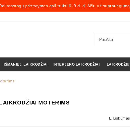
Dėl atostogų pristatymas gali trukti 6–9 d. d. Ačiū už supratingumą
IŠMANIEJI LAIKRODŽIAI
INTERJERO LAIKRODŽIAI
LAIKRODŽIŲ
moterims
LAIKRODŽIAI MOTERIMS
Eiluškumas