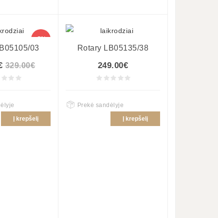
-5%
LB05105/03
Rotary LB05135/38
€
249.00€
329.00€
ėlyje
Prekė sandėlyje
Į krepšelį
Į krepšelį