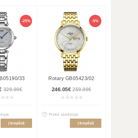
-25%
-5%
LB05190/33
Rotary GB05423/02
€
246.05€
329.00€
259.00€
ėlyje
Prekė sandėlyje
Į krepšelį
Į krepšelį