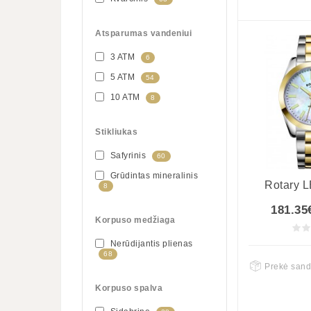
Atsparumas vandeniui
3 ATM
6
5 ATM
54
10 ATM
8
Stikliukas
Safyrinis
60
Grūdintas mineralinis
Rotary 
8
181.35
Korpuso medžiaga
Nerūdijantis plienas
68
Prekė sand
Korpuso spalva