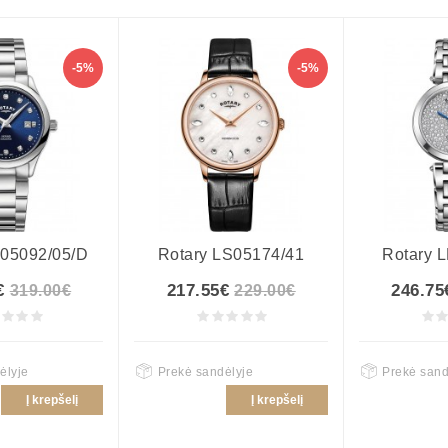
-5%
-5%
B05092/05/D
Rotary LS05174/41
Rotary 
€
217.55€
246.75
319.00€
229.00€
ėlyje
Prekė sandėlyje
Prekė sand
Į krepšelį
Į krepšelį