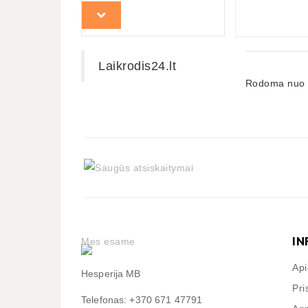
Laikrodis24.lt
Rodoma nuo 1 
IN
Mes esame
Ap
Hesperija MB
Pri
Telefonas: +370 671 47791