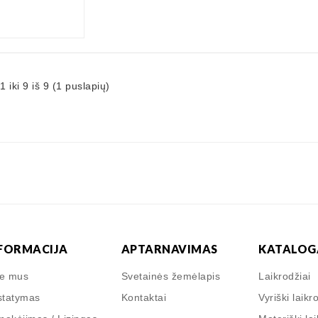
iki 9 iš 9 (1 puslapių)
FORMACIJA
APTARNAVIMAS
KATALOG
ie mus
Svetainės žemėlapis
Laikrodžiai
statymas
Kontaktai
Vyriški laikr