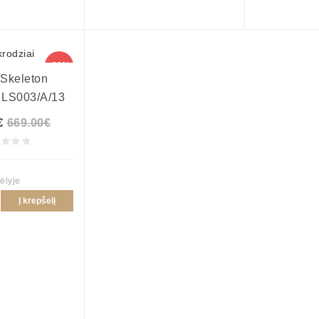
-30%
 Skeleton
 LS003/A/13
€
669.00€
ėlyje
Į krepšelį