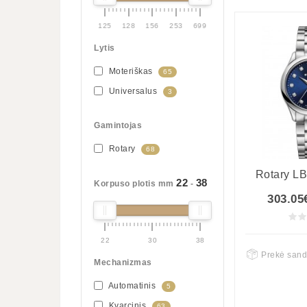
125
128
156
253
699
Lytis
Moteriškas
65
Universalus
3
Gamintojas
Rotary
68
Rotary L
22
38
Korpuso plotis mm
-
303.05
22
30
38
Prekė sand
Mechanizmas
Automatinis
5
Kvarcinis
63