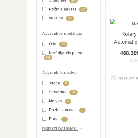
Sidabrine
28
Rožinis auksas
16
Auksine
24
Apyrankės medžiaga
Rotary
Automatic
Oda
12
468.30
Nerūdijantis plienas
56
Apyrankės spalva
Prekė sand
Juoda
8
Sidabrine
24
Melyna
1
Rozinis auksas
7
Ruda
2
RODYTI DAUGIAU