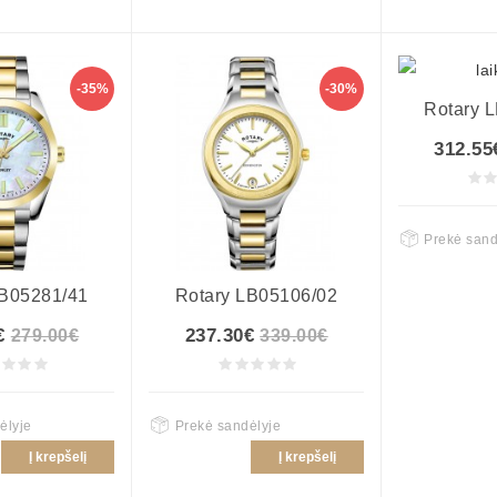
-35%
-30%
Rotary 
312.55
Prekė sand
LB05281/41
Rotary LB05106/02
€
237.30€
279.00€
339.00€
ėlyje
Prekė sandėlyje
Į krepšelį
Į krepšelį