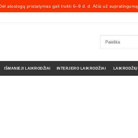
Dėl atostogų pristatymas gali trukti 6–9 d. d. Ačiū už supratingumą
IŠMANIEJI LAIKRODŽIAI
INTERJERO LAIKRODŽIAI
LAIKRODŽIŲ