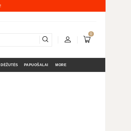
!
0
 DĖŽUTĖS
PAPUOŠALAI
MORE