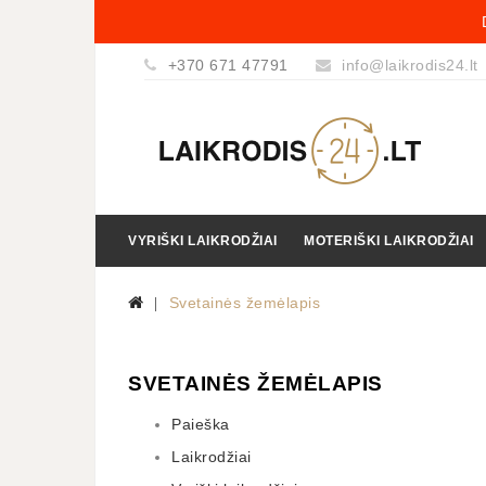
+370 671 47791
info@laikrodis24.lt
VYRIŠKI LAIKRODŽIAI
MOTERIŠKI LAIKRODŽIAI
Svetainės žemėlapis
SVETAINĖS ŽEMĖLAPIS
Paieška
Laikrodžiai