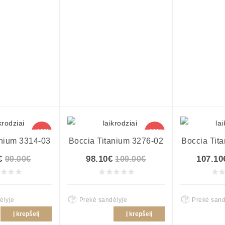
-10%
-10%
anium 3314-03
Boccia Titanium 3276-02
Boccia Tit
€
98.10€
107.10
99.00€
109.00€
ėlyje
Prekė sandėlyje
Prekė sand
Į krepšelį
Į krepšelį