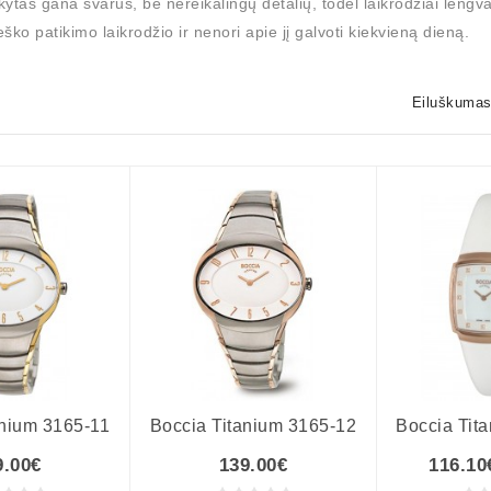
ikytas gana švarus, be nereikalingų detalių, todėl laikrodžiai lengv
eško patikimo laikrodžio ir nenori apie jį galvoti kiekvieną dieną.
Eiluškumas
anium 3165-11
Boccia Titanium 3165-12
Boccia Tit
9.00€
139.00€
116.10