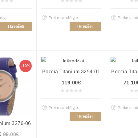
ėlyje
Prekė sandėlyje
Prekė sand
Į krepšelį
Į krepšelį
-10%
Boccia Titanium 3254-01
Boccia Tit
119.00€
71.10
Prekė sandėlyje
Prekė sand
Į krepšelį
anium 3276-06
€
99.00€