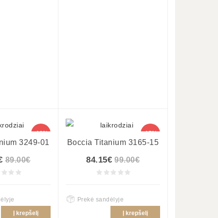
-10%
-15%
anium 3249-01
Boccia Titanium 3165-15
€
84.15€
89.00€
99.00€
ėlyje
Prekė sandėlyje
Į krepšelį
Į krepšelį