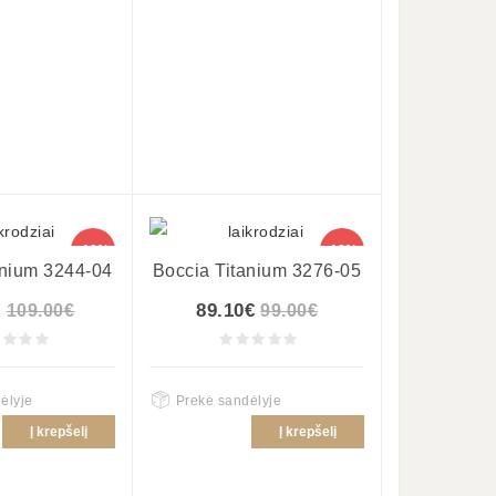
-10%
-10%
anium 3244-04
Boccia Titanium 3276-05
€
89.10€
109.00€
99.00€
ėlyje
Prekė sandėlyje
Į krepšelį
Į krepšelį