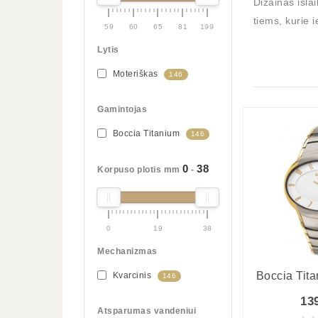
Dizainas išla
tiems, kurie i
59
60
65
81
199
Lytis
Moteriškas
146
Gamintojas
Boccia Titanium
146
0
38
Korpuso plotis mm
-
0
19
38
Mechanizmas
Boccia Tit
Kvarcinis
146
13
Atsparumas vandeniui