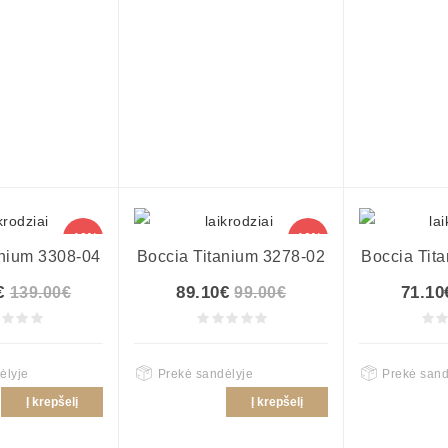
-10%
-10%
anium 3308-04
Boccia Titanium 3278-02
Boccia Tit
€
89.10€
71.10
139.00€
99.00€
ėlyje
Prekė sandėlyje
Prekė sand
Į krepšelį
Į krepšelį