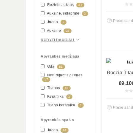
Rožinis auksas
31
Auksinė, sidabrinė
2
Prekė sand
Juoda
2
Auksine
28
RODYTI DAUGIAU
Apyrankės medžiaga
Oda
81
Boccia Tit
Nerūdijantis plienas
17
89.10
Titanas
40
Keramika
2
Titano keramika
6
Prekė sand
Apyrankės spalva
Juoda
14