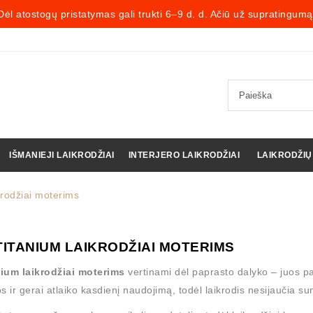
Dėl atostogų pristatymas gali trukti 6–9 d. d. Ačiū už supratingumą
IŠMANIEJI LAIKRODŽIAI
INTERJERO LAIKRODŽIAI
LAIKRODŽIŲ
krodžiai moterims
TITANIUM LAIKRODŽIAI MOTERIMS
ium laikrodžiai moterims
vertinami dėl paprasto dalyko – juos pa
s ir gerai atlaiko kasdienį naudojimą, todėl laikrodis nesijaučia sun