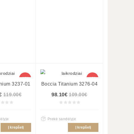
-10%
-10%
anium 3237-01
Boccia Titanium 3276-04
€
98.10€
119.00€
109.00€
ėlyje
Prekė sandėlyje
Į krepšelį
Į krepšelį