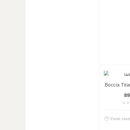
Boccia Tit
89
Prekė sand