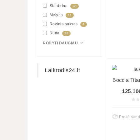
Sidabrine
20
Melyna
11
Rozinis auksas
4
Ruda
38
RODYTI DAUGIAU
Laikrodis24.lt
Boccia Tit
125.10
Prekė sand