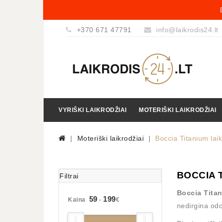
+370 671 47791
info@laikrodis24.lt
VYRIŠKI LAIKRODŽIAI
MOTERIŠKI LAIKRODŽIAI
Moteriški laikrodžiai
Boccia Titanium lai
BOCCIA 
Filtrai
Boccia Titan
59
199
Kaina
-
€
nedirgina odo