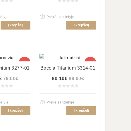
ėlyje
Prekė sandėlyje
Į krepšelį
Į krepšelį
-10%
-10%
anium 3277-01
Boccia Titanium 3314-01
€
80.10€
79.00€
89.00€
ėlyje
Prekė sandėlyje
Į krepšelį
Į krepšelį