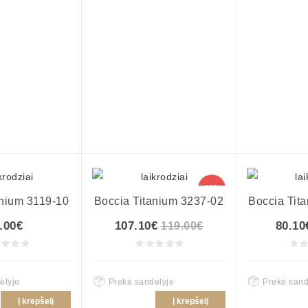
-10%
anium 3119-10
Boccia Titanium 3237-02
Boccia Tit
.00€
107.10€
80.10
119.00€
ėlyje
Prekė sandėlyje
Prekė sand
Į krepšelį
Į krepšelį