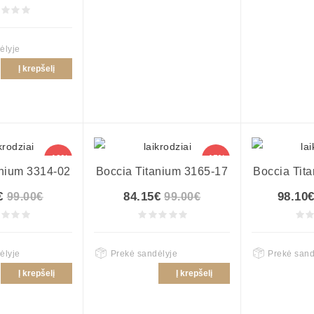
ėlyje
Į krepšelį
-10%
-15%
anium 3314-02
Boccia Titanium 3165-17
Boccia Tit
€
84.15€
98.10
99.00€
99.00€
ėlyje
Prekė sandėlyje
Prekė sand
Į krepšelį
Į krepšelį