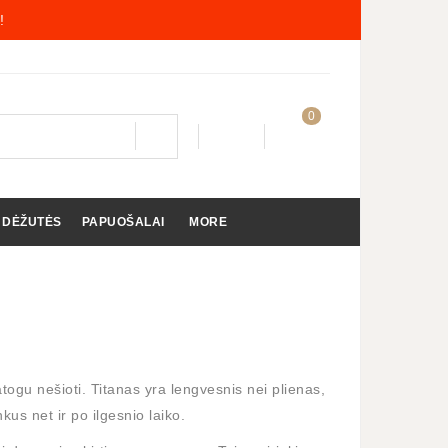
!
0
 DĖŽUTĖS
PAPUOŠALAI
MORE
togu nešioti. Titanas yra lengvesnis nei plienas,
kus net ir po ilgesnio laiko.