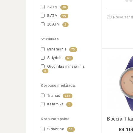
3 ATM
49
5 ATM
95
Prekė sand
10 ATM
2
Stikliukas
Mineralinis
75
Safyrinis
63
Grūdintas mineralinis
8
Korpuso medžiaga
Titanas
145
Keramika
1
Boccia Tit
Korpuso spalva
89.10
Sidabrine
53