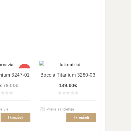
-10%
anium 3247-01
Boccia Titanium 3280-03
€
139.00€
79.00€
ėlyje
Prekė sandėlyje
Į krepšelį
Į krepšelį