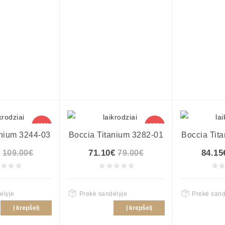
-10%
-10%
anium 3244-03
Boccia Titanium 3282-01
Boccia Tit
71.10€
84.15
109.00€
79.00€
ėlyje
Prekė sandėlyje
Prekė sand
Į krepšelį
Į krepšelį