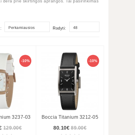
ai dera prie skirtingos aprangos. Tai pasirinkimas
Perkamiausios
48
:
Rodyti:
-10%
-10%
anium 3237-03
Boccia Titanium 3212-05
€
80.10€
129.00€
89.00€