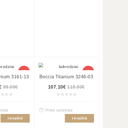
-15%
-10%
anium 3161-13
Boccia Titanium 3246-03
€
107.10€
99.00€
119.00€
ėlyje
Prekė sandėlyje
Į krepšelį
Į krepšelį