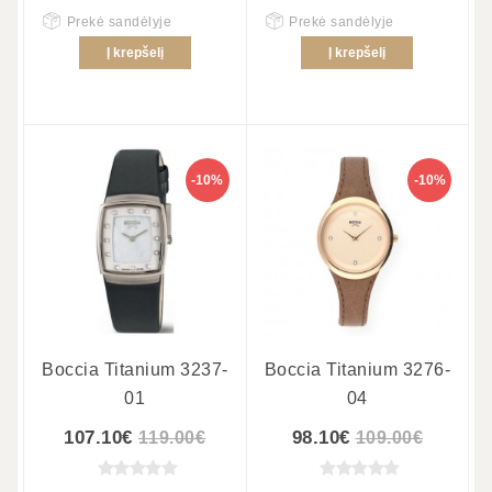
Prekė sandėlyje
Prekė sandėlyje
Į krepšelį
Į krepšelį
-10%
-10%
Boccia Titanium 3237-
Boccia Titanium 3276-
01
04
107.10€
98.10€
119.00€
109.00€