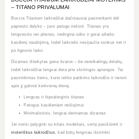
– TITANO PRIVALUMAI
Boccia Titanium laikrodžiai dažniausiai pasirenkami dėl
paprasto dalyko – juos patogu nešioti. Titanas yra
lengvesnis nei plienas, nedirgina odos ir gerai atlaiko
kasdienį naudojimą, todėl laikrodis nesijaučia sunkus net ir
po ilgesnio laiko.
Dizainas išlaikytas gana švarus – be nereikalingų detalių,
todėl laikrodžiai lengvai dera prie skirtingos aprangos. Tai
pasirinkimas tiems, kurie ieško patikimo laikrodžio ir nenori
apie jį galvoti kiekvieną dieną.
Lengvas ir hipoalerginis titanas
Patogus kasdieniam nešiojimui
Minimalistinis, lengvai derinamas dizainas
Jei norisi palyginti su kitais modeliais, verta pasižiūrėti ir
moteriškus laikrodžius
, kad būtų lengviau išsirinkti