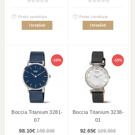
Prekė sandėlyje
Prekė sandėlyje
Į krepšelį
Į krepšelį
-10%
-15%
Boccia Titanium 3281-
Boccia Titanium 3238-
07
01
98.10€
92.65€
109.00€
109.00€