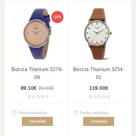
-10%
Boccia Titanium 3276-
Boccia Titanium 3254-
06
01
89.10€
119.00€
99.00€
Prekė sandėlyje
Prekė sandėlyje
Į krepšelį
Į krepšelį