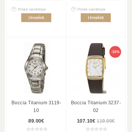
Prekė sandėlyje
Prekė sandėlyje
Į krepšelį
Į krepšelį
-10%
Boccia Titanium 3119-
Boccia Titanium 3237-
10
02
89.00€
107.10€
119.00€