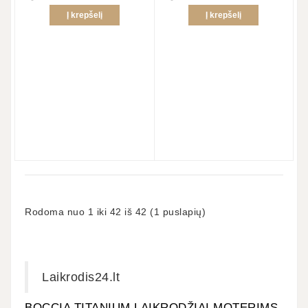
Į krepšelį
Į krepšelį
Rodoma nuo 1 iki 42 iš 42 (1 puslapių)
Laikrodis24.lt
BOCCIA TITANIUM LAIKRODŽIAI MOTERIMS