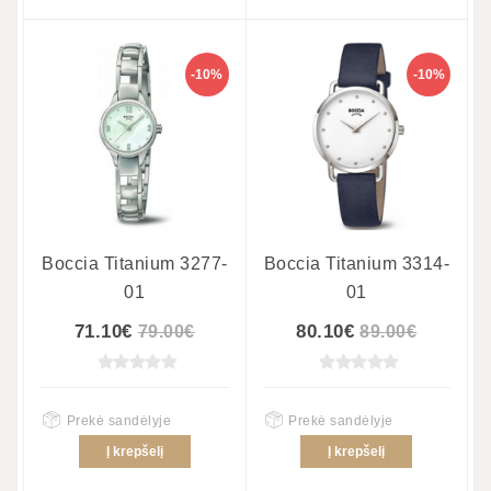
-10%
-10%
Boccia Titanium 3277-
Boccia Titanium 3314-
01
01
71.10€
80.10€
79.00€
89.00€
Prekė sandėlyje
Prekė sandėlyje
Į krepšelį
Į krepšelį