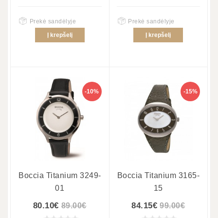
Prekė sandėlyje
Prekė sandėlyje
Į krepšelį
Į krepšelį
-10%
-15%
Boccia Titanium 3249-
Boccia Titanium 3165-
01
15
80.10€
84.15€
89.00€
99.00€