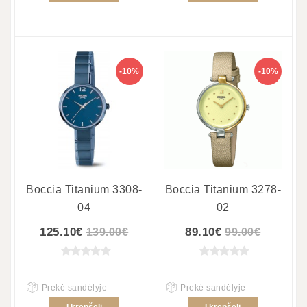
-10%
-10%
Boccia Titanium 3308-
Boccia Titanium 3278-
04
02
125.10€
89.10€
139.00€
99.00€
Prekė sandėlyje
Prekė sandėlyje
Į krepšelį
Į krepšelį