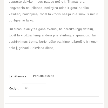
paprasto dalyko – juos patogu nešioti. Titanas yra
lengvesnis nei plienas, nedirgina odos ir gerai atlaiko
kasdienį naudojimą, todėl laikrodis nesijaučia sunkus net ir
po ilgesnio laiko.
Dizainas išlaikytas gana švarus, be nereikalingų detalių,
todėl laikrodžiai lengvai dera prie skirtingos aprangos. Tai
pasirinkimas tiems, kurie ieško patikimo laikrodžio ir nenori
apie jį galvoti kiekvieną dieną.
Perkamiausios
Eiluškumas:
48
Rodyti: