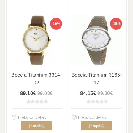
-10%
-15%
Boccia Titanium 3314-
Boccia Titanium 3165-
02
17
89.10€
84.15€
99.00€
99.00€
Prekė sandėlyje
Prekė sandėlyje
Į krepšelį
Į krepšelį