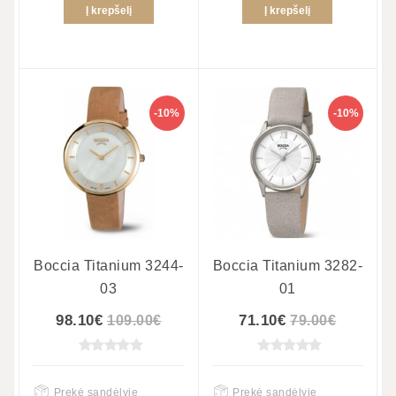
Į krepšelį
Į krepšelį
-10%
-10%
Boccia Titanium 3244-
Boccia Titanium 3282-
03
01
98.10€
71.10€
109.00€
79.00€
Prekė sandėlyje
Prekė sandėlyje