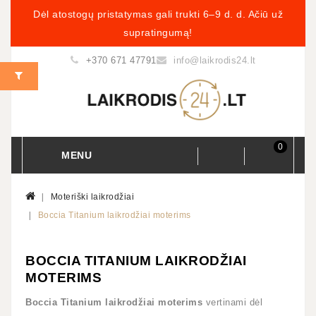
Dėl atostogų pristatymas gali trukti 6–9 d. d. Ačiū už
supratingumą!
+370 671 47791
info@laikrodis24.lt
0
MENU
Moteriški laikrodžiai
Boccia Titanium laikrodžiai moterims
BOCCIA TITANIUM LAIKRODŽIAI
MOTERIMS
Boccia Titanium laikrodžiai moterims
vertinami dėl