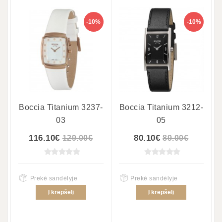
-10%
-10%
Boccia Titanium 3237-
Boccia Titanium 3212-
03
05
116.10€
80.10€
129.00€
89.00€
Prekė sandėlyje
Prekė sandėlyje
Į krepšelį
Į krepšelį