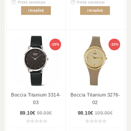
Prekė sandėlyje
Prekė sandėlyje
Į krepšelį
Į krepšelį
-10%
-10%
Boccia Titanium 3314-
Boccia Titanium 3276-
03
02
89.10€
98.10€
99.00€
109.00€