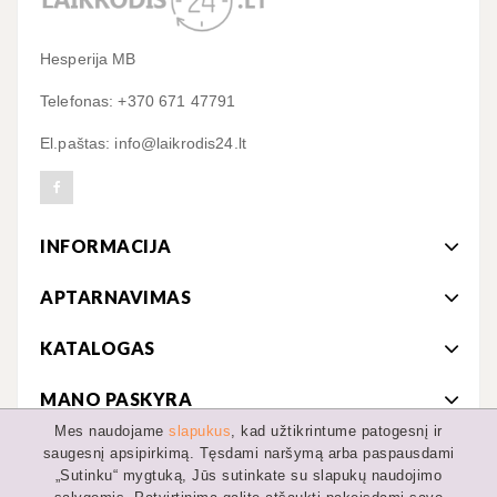
Hesperija MB
Telefonas: +370 671 47791
El.paštas: info@laikrodis24.lt
INFORMACIJA
APTARNAVIMAS
KATALOGAS
MANO PASKYRA
Mes naudojame
slapukus
, kad užtikrintume patogesnį ir
saugesnį apsipirkimą. Tęsdami naršymą arba paspausdami
„Sutinku“ mygtuką, Jūs sutinkate su slapukų naudojimo
© 2019-2022 MB Hesperija