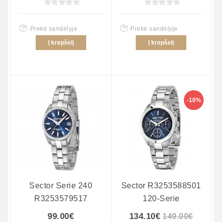
Prekė sandėlyje
Prekė sandėlyje
Į krepšelį
Į krepšelį
-10%
Sector Serie 240
Sector R3253588501
R3253579517
120-Serie
99.00€
134.10€
149.00€