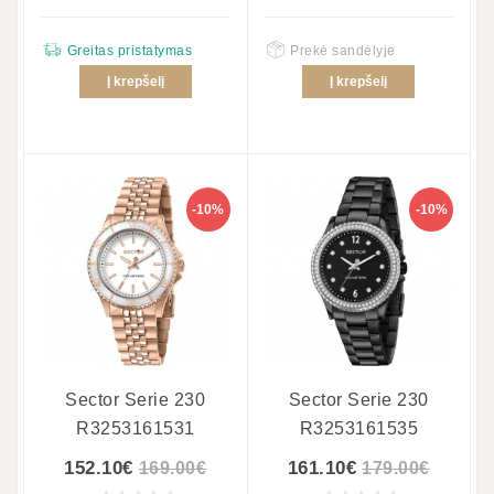
Greitas pristatymas
Prekė sandėlyje
Į krepšelį
Į krepšelį
-10%
-10%
Sector Serie 230
Sector Serie 230
R3253161531
R3253161535
152.10€
161.10€
169.00€
179.00€