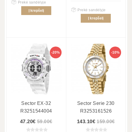
Prekė sandėlyje
Prekė sandėlyje
Į krepšelį
Į krepšelį
-20%
-10%
Sector EX-32
Sector Serie 230
R3251544004
R3253161526
47.20€
143.10€
59.00€
159.00€