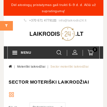
Dėl atostogų pristatymas gali trukti 6–9 d. d. Ačiū už
supratingumą!
+370 671 47791
info@laikrodis24.lt
0
MENU
Moteriški laikrodžiai
Sector moteriški laikrodžiai
SECTOR MOTERIŠKI LAIKRODŽIAI