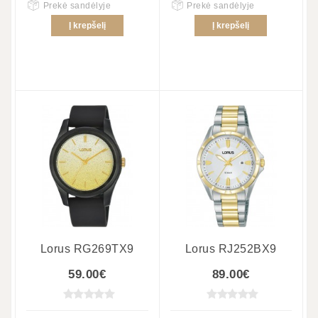
Prekė sandėlyje
Prekė sandėlyje
Į krepšelį
Į krepšelį
Lorus RG269TX9
Lorus RJ252BX9
59.00€
89.00€