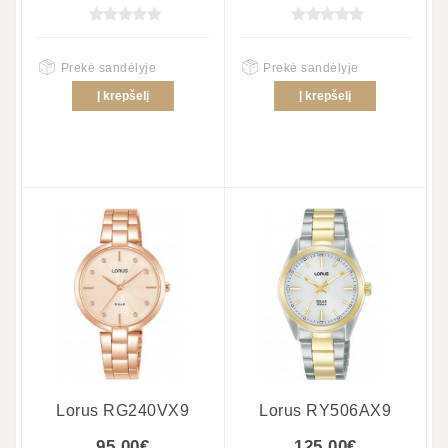
Prekė sandėlyje
Prekė sandėlyje
Į krepšelį
Į krepšelį
Lorus RG240VX9
Lorus RY506AX9
95.00€
125.00€