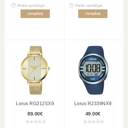
Prekė sandėlyje
Prekė sandėlyje
Į krepšelį
Į krepšelį
Lorus RG212SX9
Lorus R2339NX9
89.00€
49.00€