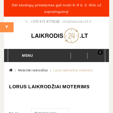
Dėl atostogų pristatymas gali trukti 6–9 d. d. Ačiū už
supratingumą!
+370 671 47791
info@laikrodis24.lt
0
MENU
Moteriški laikrodžiai
Lorus laikrodžiai moterims
LORUS LAIKRODŽIAI MOTERIMS