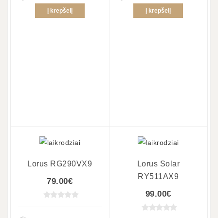
Į krepšelį
Į krepšelį
Lorus RG290VX9
Lorus Solar
RY511AX9
79.00€
99.00€