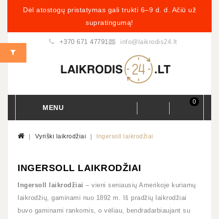
Dėl atostogų pristatymas gali trukti 6–9 d. d. Ačiū už
supratingumą!
+370 671 47791
info@laikrodis24.lt
0
MENU
Vyriški laikrodžiai
Ingersoll laikrodžiai
INGERSOLL LAIKRODŽIAI
Ingersoll laikrodžiai
– vieni seniausių Amerikoje kuriamų
laikrodžių, gaminami nuo 1892 m. Iš pradžių laikrodžiai
buvo gaminami rankomis, o vėliau, bendradarbiaujant su