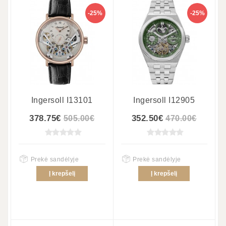
-25%
-25%
Ingersoll I13101
Ingersoll I12905
378.75€
352.50€
505.00€
470.00€
Prekė sandėlyje
Prekė sandėlyje
Į krepšelį
Į krepšelį