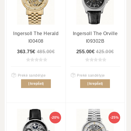
Ingersoll The Herald
Ingersoll The Orville
I00408
I09302B
363.75€
255.00€
485.00€
425.00€
Prekė sandėlyje
Prekė sandėlyje
Į krepšelį
Į krepšelį
-20%
-25%