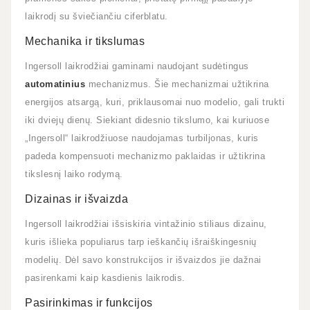
laikrodį su šviečiančiu ciferblatu.
Mechanika ir tikslumas
Ingersoll laikrodžiai gaminami naudojant sudėtingus
automatinius
mechanizmus. Šie mechanizmai užtikrina
energijos atsargą, kuri, priklausomai nuo modelio, gali trukti
iki dviejų dienų. Siekiant didesnio tikslumo, kai kuriuose
„Ingersoll“ laikrodžiuose naudojamas turbiljonas, kuris
padeda kompensuoti mechanizmo paklaidas ir užtikrina
tikslesnį laiko rodymą.
Dizainas ir išvaizda
Ingersoll laikrodžiai išsiskiria vintažinio stiliaus dizainu,
kuris išlieka populiarus tarp ieškančių išraiškingesnių
modelių. Dėl savo konstrukcijos ir išvaizdos jie dažnai
pasirenkami kaip kasdienis laikrodis.
Pasirinkimas ir funkcijos