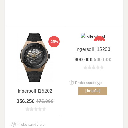
-25%
-40%
Ingersoll I15203
300.00€
500.00€
Prekė sandėlyje
Ingersoll I15202
Į krepšelį
356.25€
475.00€
Prekė sandėlyje