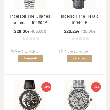
Ingersoll The Charles
Ingersoll The Herald
automatic I05804B
I00402B
329.00€
326.25€
465.00€
435.00€
Prekė sandėlyje
Prekė sandėlyje
Į krepšelį
Į krepšelį
-25%
-25%