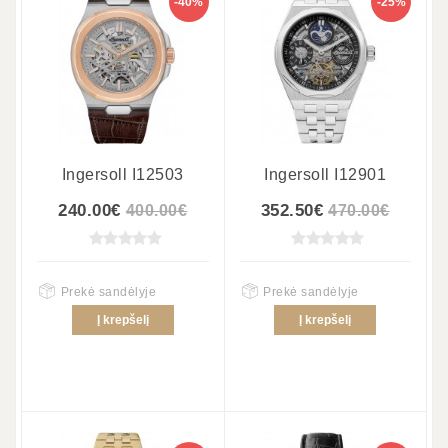
-40%
-25%
Ingersoll I12503
Ingersoll I12901
240.00€
352.50€
400.00€
470.00€
Prekė sandėlyje
Prekė sandėlyje
Į krepšelį
Į krepšelį