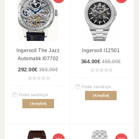
Ingersoll The Jazz
Ingersoll I12501
Automatik I07702
364.00€
455.00€
292.00€
365.00€
Prekė sandėlyje
Prekė sandėlyje
Į krepšelį
Į krepšelį