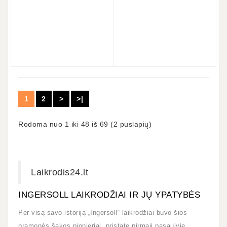
1
2
>
>|
Rodoma nuo 1 iki 48 iš 69 (2 puslapių)
Laikrodis24.lt
INGERSOLL LAIKRODŽIAI IR JŲ YPATYBĖS
Per visą savo istoriją „Ingersoll“ laikrodžiai buvo šios
pramonės šakos pionieriai, pristatę pirmąjį pasaulyje