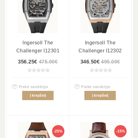
Ingersoll The
Ingersoll The
Challenger I12301
Challenger I12302
356.25€
346.50€
475.00€
495.00€
Prekė sandėlyje
Prekė sandėlyje
Į krepšelį
Į krepšelį
-25%
-15%