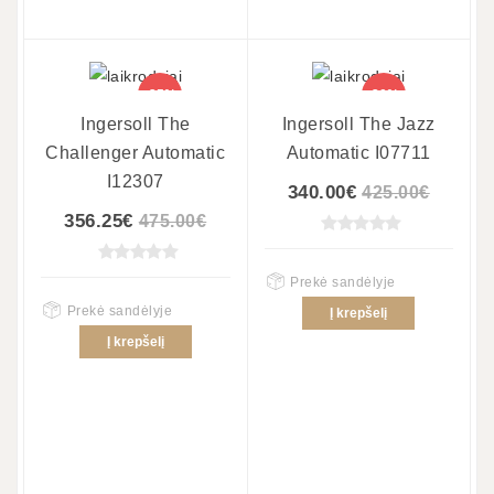
-25%
-20%
Ingersoll The
Ingersoll The Jazz
Challenger Automatic
Automatic I07711
I12307
340.00€
425.00€
356.25€
475.00€
Prekė sandėlyje
Prekė sandėlyje
Į krepšelį
Į krepšelį