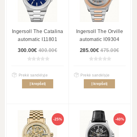
Ingersoll The Catalina
Ingersoll The Orville
automatic I11801
automatic I09304
300.00€
285.00€
400.00€
475.00€
Prekė sandėlyje
Prekė sandėlyje
Į krepšelį
Į krepšelį
-25%
-40%