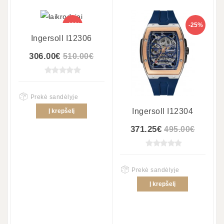
-40%
-25%
Ingersoll I12306
306.00€
510.00€
Prekė sandėlyje
Ingersoll I12304
Į krepšelį
371.25€
495.00€
Prekė sandėlyje
Į krepšelį