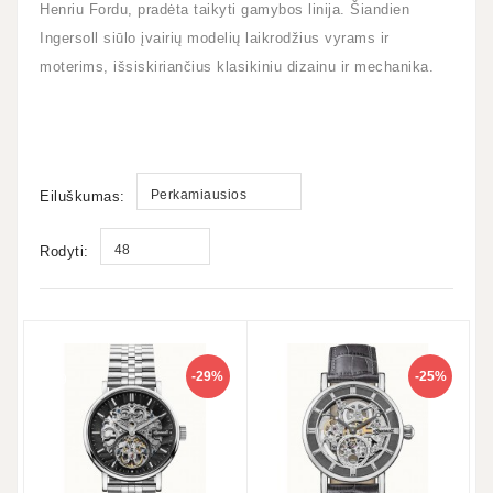
Henriu Fordu, pradėta taikyti gamybos linija. Šiandien
Ingersoll siūlo įvairių modelių laikrodžius vyrams ir
moterims, išsiskiriančius klasikiniu dizainu ir mechanika.
Perkamiausios
Eiluškumas:
48
Rodyti:
-29%
-25%
9