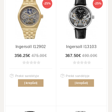
-25%
-25%
Ingersoll I12902
Ingersoll I13103
356.25€
367.50€
475.00€
490.00€
Prekė sandėlyje
Prekė sandėlyje
Į krepšelį
Į krepšelį