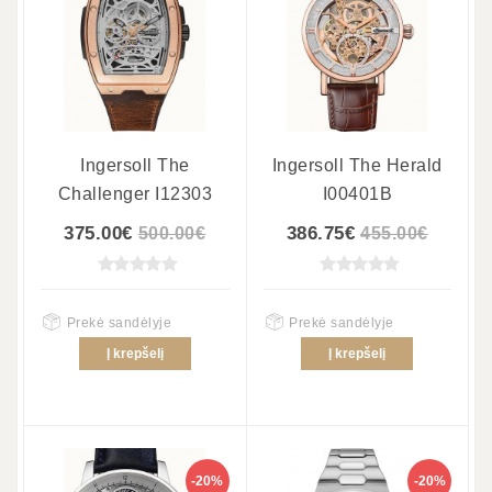
Ingersoll The
Ingersoll The Herald
Challenger I12303
I00401B
375.00€
386.75€
500.00€
455.00€
Prekė sandėlyje
Prekė sandėlyje
Į krepšelį
Į krepšelį
-20%
-20%