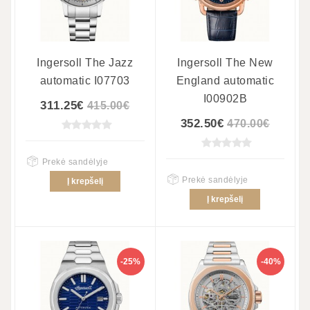
Ingersoll The Jazz
Ingersoll The New
automatic I07703
England automatic
I00902B
311.25€
415.00€
352.50€
470.00€
Prekė sandėlyje
Prekė sandėlyje
Į krepšelį
Į krepšelį
-25%
-40%