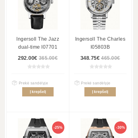
Ingersoll The Jazz
Ingersoll The Charles
dual-time I07701
I05803B
292.00€
348.75€
365.00€
465.00€
Prekė sandėlyje
Prekė sandėlyje
Į krepšelį
Į krepšelį
-25%
-30%