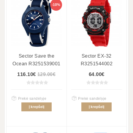
-10%
Sector Save the
Sector EX-32
Ocean R3251539001
R3251544002
116.10€
64.00€
129.00€
Prekė sandėlyje
Prekė sandėlyje
Į krepšelį
Į krepšelį