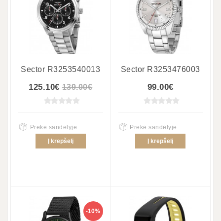
Sector R3253540013
Sector R3253476003
125.10€
99.00€
139.00€
Prekė sandėlyje
Prekė sandėlyje
Į krepšelį
Į krepšelį
-10%