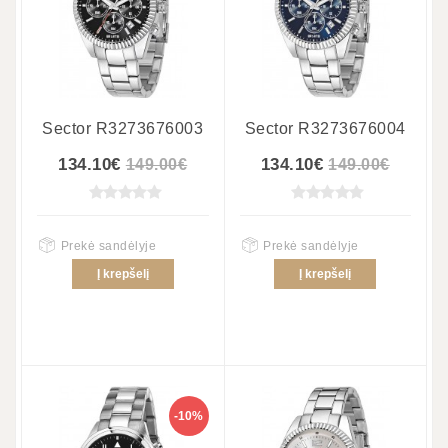
Sector R3273676003
Sector R3273676004
134.10€
134.10€
149.00€
149.00€
Prekė sandėlyje
Prekė sandėlyje
Į krepšelį
Į krepšelį
-10%