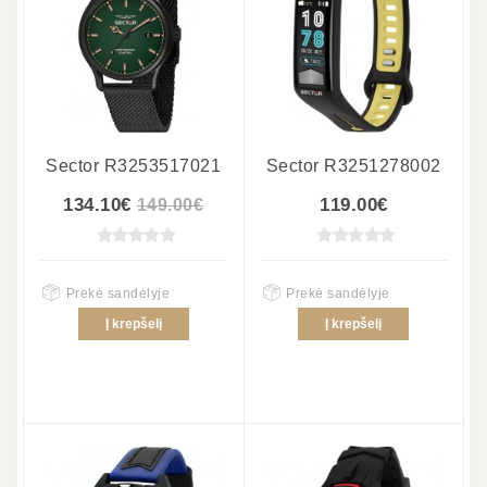
Sector R3253517021
Sector R3251278002
134.10€
119.00€
149.00€
Prekė sandėlyje
Prekė sandėlyje
Į krepšelį
Į krepšelį