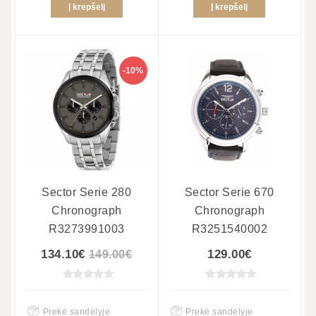
Į krepšelį
Į krepšelį
-10%
Sector Serie 280
Sector Serie 670
Chronograph
Chronograph
R3273991003
R3251540002
134.10€
129.00€
149.00€
Prekė sandėlyje
Prekė sandėlyje