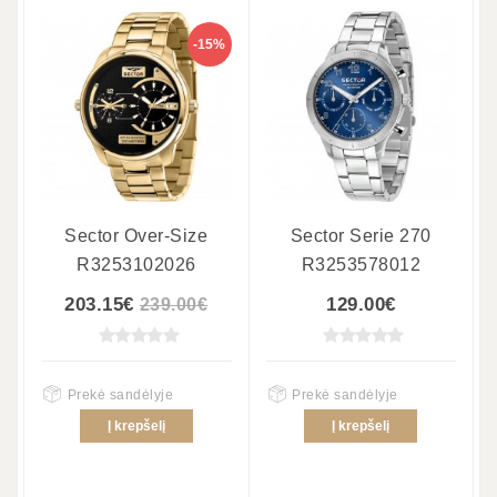
-15%
Sector Over-Size
Sector Serie 270
R3253102026
R3253578012
203.15€
129.00€
239.00€
Prekė sandėlyje
Prekė sandėlyje
Į krepšelį
Į krepšelį