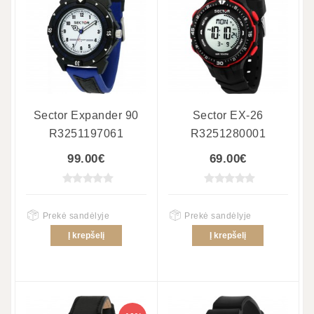
Sector Expander 90
Sector EX-26
R3251197061
R3251280001
99.00€
69.00€
Prekė sandėlyje
Prekė sandėlyje
Į krepšelį
Į krepšelį