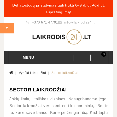
Dėl atostogų pristatymas gali trukti 6–9 d. d. Ačiū už
supratingumą!
+370 671 47791
info@laikrodis24.lt
0
MENU
Vyriški laikrodžiai
Sector laikrodžiai
SECTOR LAIKRODŽIAI
Jokių limitų. Itališkas dizainas. Nesugriaunama jėga.
Sector laikrodžiai vertinami ne tik sportininkų. Bet ir
tų, kurie save bando. Kurie peržengia ribą. Kad taptų