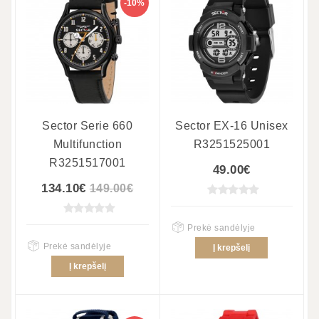
-10%
Sector Serie 660
Sector EX-16 Unisex
Multifunction
R3251525001
R3251517001
49.00€
134.10€
149.00€
Prekė sandėlyje
Prekė sandėlyje
Į krepšelį
Į krepšelį