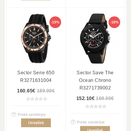
-15%
-10%
Sector Serie 650
Sector Save The
R3271631004
Ocean Chrono
R3271739002
160.65€
189.00€
152.10€
169.00€
Prekė sandėlyje
Prekė sandėlyje
Į krepšelį
Į krepšelį