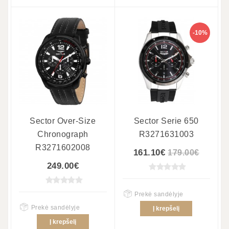
-10%
Sector Over-Size
Sector Serie 650
Chronograph
R3271631003
R3271602008
161.10€
179.00€
249.00€
Prekė sandėlyje
Prekė sandėlyje
Į krepšelį
Į krepšelį