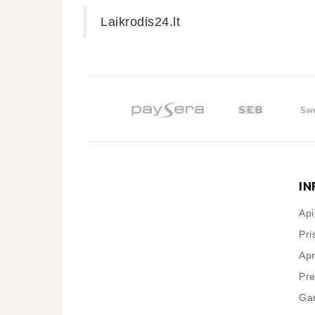
Laikrodis24.lt
IN
Ap
Pri
Apm
Pre
Gar