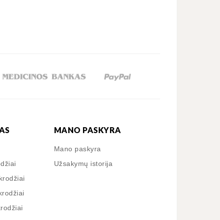
AS
MANO PASKYRA
Mano paskyra
odžiai
Užsakymų istorija
krodžiai
krodžiai
krodžiai