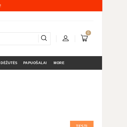
!
0
 DĖŽUTĖS
PAPUOŠALAI
MORE
TĘSTI