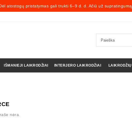
Dėl atostogų pristatymas gali trukti 6–9 d. d. Ačiū už supratingumą
IŠMANIEJI LAIKRODŽIAI
INTERJERO LAIKRODŽIAI
LAIKRODŽIŲ
RCE
raše nėra.