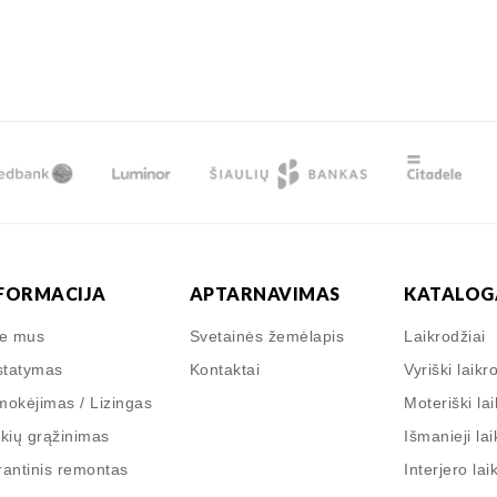
FORMACIJA
APTARNAVIMAS
KATALOG
ie mus
Svetainės žemėlapis
Laikrodžiai
statymas
Kontaktai
Vyriški laikr
okėjimas / Lizingas
Moteriški lai
kių grąžinimas
Išmanieji lai
antinis remontas
Interjero lai