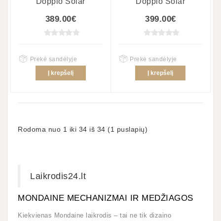
Doppio Solar
Doppio Solar
389.00€
399.00€
Prekė sandėlyje
Prekė sandėlyje
Į krepšelį
Į krepšelį
Rodoma nuo 1 iki 34 iš 34 (1 puslapių)
Laikrodis24.lt
MONDAINE MECHANIZMAI IR MEDŽIAGOS
Kiekvienas Mondaine laikrodis – tai ne tik dizaino