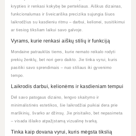
krypties ir renkasi kokybę be pertekliaus. Aiškus dizainas,
funkcionalumas ir šveicariška precizika sujungia šiuos
laikrodžius su kasdieniu ritmu – darbui, kelionei, susitikimui
ar tiesiog tiksliam laikui savo galvoje.
Vyrams, kurie renkasi aiškų stilių ir funkciją
Mondaine patrauklūs tiems, kurie nemato reikalo rodyti
prekių ženklų, bet nori gero daikto. Jie tinka vyrui, kuris
pasitiki savo sprendimais – nuo stiliaus iki gyvenimo
tempo.
Laikrodis darbui, kelionėms ir kasdieniam tempui
Dėl savo patogaus dizaino, lengvo skaitymo ir
minimalistinės estetikos, šie laikrodžiai puikiai dera prie
marškinių, švarko ar džinsų. Jie prisitaiko, bet nepasimeta
– visada išlaiko atpažįstamą vizualinę tvarką.
Tinka kaip dovana vyrui, kuris mėgsta tikslią