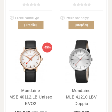
Prekė sandėlyje
Prekė sandėlyje
Į krepšelį
Į krepšelį
-45%
Mondaine
Mondaine
MSE.40112.LB Unisex
MLE.41210.LBV
EVO2
Doppio