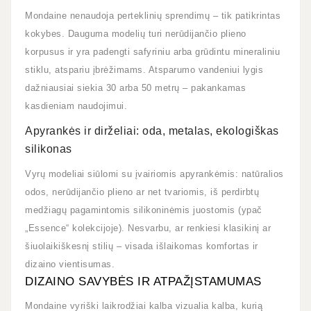
Mondaine nenaudoja perteklinių sprendimų – tik patikrintas
kokybes. Dauguma modelių turi nerūdijančio plieno
korpusus ir yra padengti safyriniu arba grūdintu mineraliniu
stiklu, atspariu įbrėžimams. Atsparumo vandeniui lygis
dažniausiai siekia 30 arba 50 metrų – pakankamas
kasdieniam naudojimui.
Apyrankės ir dirželiai: oda, metalas, ekologiškas
silikonas
Vyrų modeliai siūlomi su įvairiomis apyrankėmis: natūralios
odos, nerūdijančio plieno ar net tvariomis, iš perdirbtų
medžiagų pagamintomis silikoninėmis juostomis (ypač
„Essence“ kolekcijoje). Nesvarbu, ar renkiesi klasikinį ar
šiuolaikiškesnį stilių – visada išlaikomas komfortas ir
dizaino vientisumas.
DIZAINO SAVYBĖS IR ATPAŽĮSTAMUMAS
Mondaine vyriški laikrodžiai kalba vizualia kalba, kurią