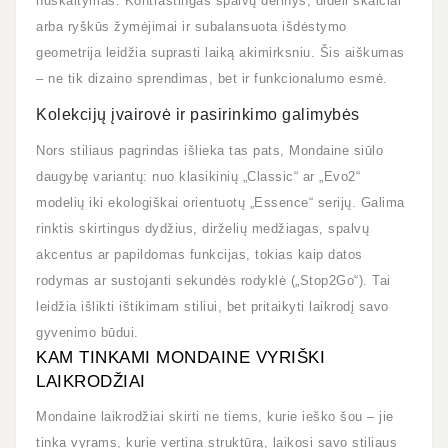
nuskaitymas. Kontrastingas spalvų derinys, dideli skaičiai
arba ryškūs žymėjimai ir subalansuota išdėstymo
geometrija leidžia suprasti laiką akimirksniu. Šis aiškumas
– ne tik dizaino sprendimas, bet ir funkcionalumo esmė.
Kolekcijų įvairovė ir pasirinkimo galimybės
Nors stiliaus pagrindas išlieka tas pats, Mondaine siūlo
daugybę variantų: nuo klasikinių „Classic“ ar „Evo2“
modelių iki ekologiškai orientuotų „Essence“ serijų. Galima
rinktis skirtingus dydžius, dirželių medžiagas, spalvų
akcentus ar papildomas funkcijas, tokias kaip datos
rodymas ar sustojanti sekundės rodyklė („Stop2Go“). Tai
leidžia išlikti ištikimam stiliui, bet pritaikyti laikrodį savo
gyvenimo būdui.
KAM TINKAMI MONDAINE VYRIŠKI
LAIKRODŽIAI
Mondaine laikrodžiai skirti ne tiems, kurie ieško šou – jie
tinka vyrams, kurie vertina struktūrą, laikosi savo stiliaus