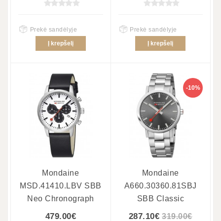
Prekė sandėlyje
Prekė sandėlyje
Į krepšelį
Į krepšelį
-10%
Mondaine
Mondaine
MSD.41410.LBV SBB
A660.30360.81SBJ
Neo Chronograph
SBB Classic
479.00€
287.10€
319.00€