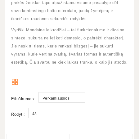
prekės ženklas tapo atpažįstamu visame pasaulyje dėl
savo kontrastingo balto ciferblato, juodų žymėjimų ir
ikoniškos raudonos sekundės rodyklės.
Vyriški Mondaine laikrodžiai – tai funkcionalumo ir dizaino
sintezė, sukurta ne ieškoti dėmesio, o pabrėžti charakterį.
Jie neskirti tiems, kurie renkasi blizgesį – jie sukurti
vyrams, kurie vertina tvarką, švarias formas ir autentišką
estetiką. Čia svarbu ne kiek laikas trunka, o kaip jis atrodo.
Perkamiausios
Eiluškumas:
48
Rodyti: