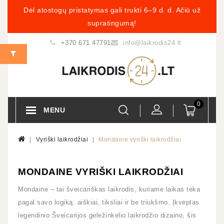
Dėl atostogų pristatymas gali trukti 6–9 d. d. Ačiū už
supratingumą!
+370 671 47791
info@laikrodis24.lt
0
MENU
Vyriški laikrodžiai
Mondaine vyriški laikrodžiai
MONDAINE VYRIŠKI LAIKRODŽIAI
Mondaine – tai šveicariškas laikrodis, kuriame laikas teka
pagal savo logiką: aiškiai, tiksliai ir be triukšmo. Įkvėptas
legendinio Šveicarijos geležinkelio laikrodžio dizaino, šis