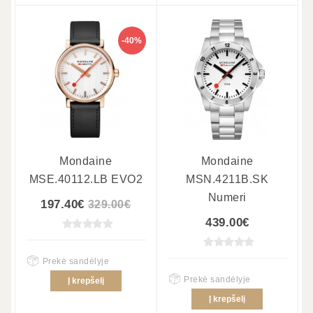
-40%
Mondaine
Mondaine
MSE.40112.LB EVO2
MSN.4211B.SK
Numeri
197.40€
329.00€
439.00€
Prekė sandėlyje
Prekė sandėlyje
Į krepšelį
Į krepšelį