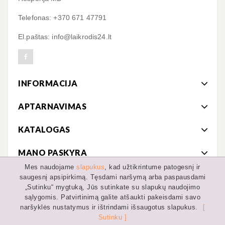
Telefonas: +370 671 47791
El.paštas: info@laikrodis24.lt
INFORMACIJA
APTARNAVIMAS
KATALOGAS
MANO PASKYRA
Mes naudojame
slapukus
, kad užtikrintume patogesnį ir
saugesnį apsipirkimą. Tęsdami naršymą arba paspausdami
„Sutinku“ mygtuką, Jūs sutinkate su slapukų naudojimo
© 2019-2022 MB Hesperija
sąlygomis. Patvirtinimą galite atšaukti pakeisdami savo
naršyklės nustatymus ir ištrindami išsaugotus slapukus.
[
Partneris:
DviraciuPasaulis.lt
Sutinku ]