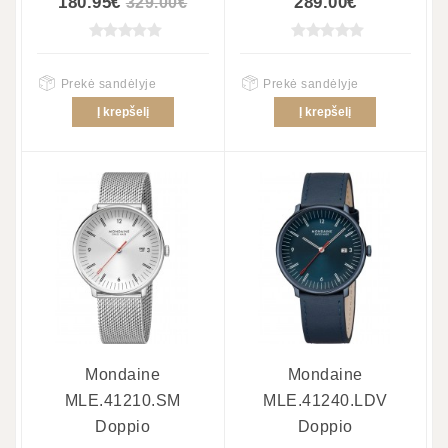
180.95€
289.00€
329.00€
Prekė sandėlyje
Prekė sandėlyje
Į krepšelį
Į krepšelį
Mondaine
Mondaine
MLE.41210.SM
MLE.41240.LDV
Doppio
Doppio