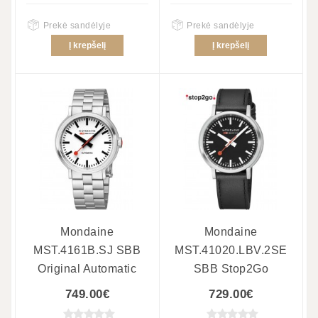
Prekė sandėlyje
Prekė sandėlyje
Į krepšelį
Į krepšelį
Mondaine
Mondaine
MST.4161B.SJ SBB
MST.41020.LBV.2SE
Original Automatic
SBB Stop2Go
749.00€
729.00€