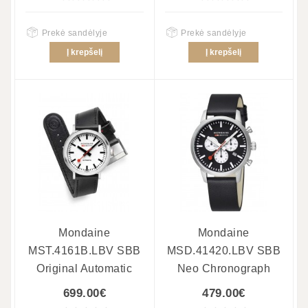
Prekė sandėlyje
Prekė sandėlyje
Į krepšelį
Į krepšelį
Mondaine
Mondaine
MST.4161B.LBV SBB
MSD.41420.LBV SBB
Original Automatic
Neo Chronograph
699.00€
479.00€