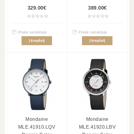
329.00€
389.00€
Prekė sandėlyje
Prekė sandėlyje
Į krepšelį
Į krepšelį
Mondaine
Mondaine
MLE.41910.LQV
MLE.41920.LBV