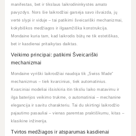
manifestas, bet ir tikslaus laikrodininkystės amato
pavyzdys. Nors šie laikrodžiai garsėja savo išvaizda, jų
vertė slypi ir viduje – tai patikimi šveicariški mechanizmai,
kokybiškos medžiagos ir ilgaamžiška konstrukcija.
Mondaine kuria tam, kad laikrodis būtų ne tik estetiškas,
bet ir kasdienai pritaikytas daiktas.
Veikimo principai: patikimi Šveicariški
mechanizmai
Mondaine vyriški laikrodžiai naudoja tik „Swiss Made“
mechanizmus – tiek kvarcinius, tiek automatinius.
Kvarciniai modeliai išsiskiria itin tiksliu laiko matavimu ir
ilga baterijos veikimo trukme, o automatiniai – mechanine
elegancija ir savitu charakteriu. Tai du skirtingi laikrodžio
pajautimo pasauliai – vienas paremtas praktiškumu, kitas –
klasikine inžinerija.
Tvirtos medžiagos ir atsparumas kasdienai