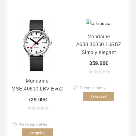
Mondaine
A638.30350.16SBZ
Simply elegant
359.00€
Mondaine
Prekė sandėlyje
MSE.40610.LBV Evo2
Į krepšelį
729.00€
Prekė sandėlyje
Į krepšelį