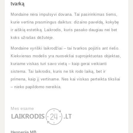
tvarką
Mondaine nėra impulsyvi dovana. Tai pasirinkimas tiems,
kurie vertina prasmingus daiktus: dizaino paveldą, kokybę
ir aiškią estetiką. Laikrodis, kuris pasako daugiau nei bet
koks užrašas dėžutėje.
Mondaine vyriški laikrodžiai – tai tvarkos pojūtis ant riešo.
Kiekvienas modelis yra nuosekliai suprojektuotas objektas,
kuriame viskas turi savo vietą – kaip gerai veikianti
sistema. Tai laikrodis, kuris ne tik rodo laiką, bet ir
primena, kaip jį vertiname. Nes kai viskas perteikta tiksliai
– nieko papildomo nereikia.
Mes esame
Hesperija MB