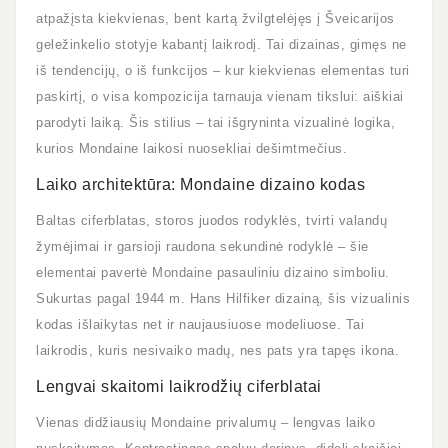
atpažįsta kiekvienas, bent kartą žvilgtelėjęs į Šveicarijos
geležinkelio stotyje kabantį laikrodį. Tai dizainas, gimęs ne
iš tendencijų, o iš funkcijos – kur kiekvienas elementas turi
paskirtį, o visa kompozicija tarnauja vienam tikslui: aiškiai
parodyti laiką. Šis stilius – tai išgryninta vizualinė logika,
kurios Mondaine laikosi nuosekliai dešimtmečius.
Laiko architektūra: Mondaine dizaino kodas
Baltas ciferblatas, storos juodos rodyklės, tvirti valandų
žymėjimai ir garsioji raudona sekundinė rodyklė – šie
elementai pavertė Mondaine pasauliniu dizaino simboliu.
Sukurtas pagal 1944 m. Hans Hilfiker dizainą, šis vizualinis
kodas išlaikytas net ir naujausiuose modeliuose. Tai
laikrodis, kuris nesivaiko madų, nes pats yra tapęs ikona.
Lengvai skaitomi laikrodžių ciferblatai
Vienas didžiausių Mondaine privalumų – lengvas laiko