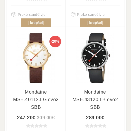
Prekė sandėlyje
Prekė sandėlyje
Į krepšelį
Į krepšelį
-20%
Mondaine
Mondaine
MSE.40112.LG evo2
MSE.43120.LB evo2
SBB
SBB
247.20€
289.00€
309.00€