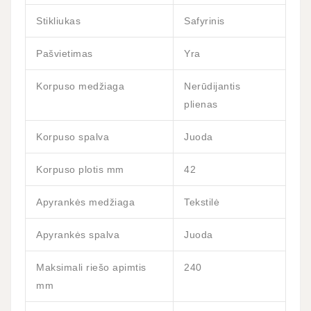
Stikliukas
Safyrinis
Pašvietimas
Yra
Korpuso medžiaga
Nerūdijantis
plienas
Korpuso spalva
Juoda
Korpuso plotis mm
42
Apyrankės medžiaga
Tekstilė
Apyrankės spalva
Juoda
Maksimali riešo apimtis
240
mm