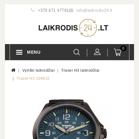
+370 671 47791
info@laikrodis24.lt
0
MENU
Vyriški laikrodžiai
Traser H3 laikrodžiai
Traser H3 108632