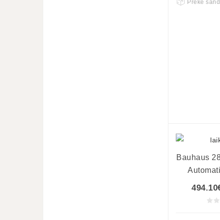
Prekė sand
Bauhaus 28
Automati
494.10