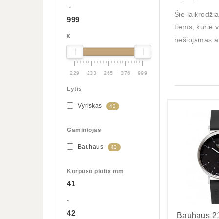
-
Šie laikrodžia
999
tiems, kurie v
€
nešiojamas a
229
233
265
376
999
Lytis
Vyriskas
43
Gamintojas
Bauhaus
43
Korpuso plotis mm
41
-
42
Bauhaus 21