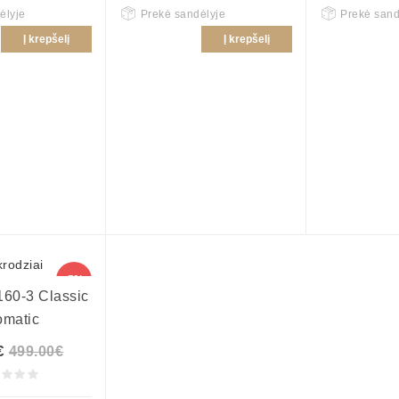
ėlyje
Prekė sandėlyje
Prekė sand
Į krepšelį
Į krepšelį
-5%
60-3 Classic
omatic
€
499.00€