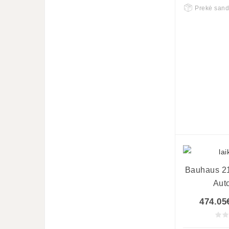
Prekė sand
Bauhaus 21
Aut
474.05