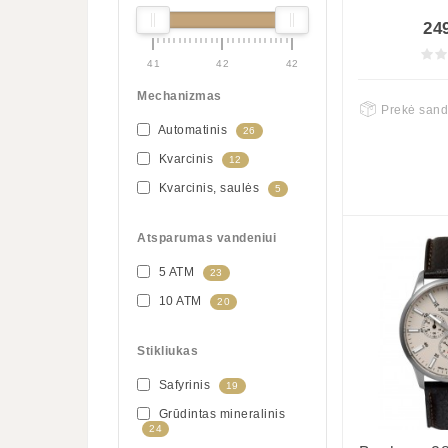
24
41
42
42
Mechanizmas
Prekė sand
Automatinis
26
Kvarcinis
12
Kvarcinis, saulės
5
Atsparumas vandeniui
5 ATM
23
10 ATM
20
Stikliukas
Safyrinis
19
Grūdintas mineralinis
24