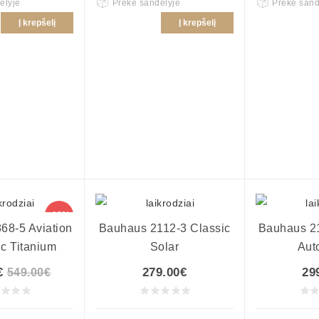
ėlyje
Prekė sandėlyje
Prekė sand
Į krepšelį
Į krepšelį
-10%
68-5 Aviation
Bauhaus 2112-3 Classic
Bauhaus 21
c Titanium
Solar
Aut
€
279.00€
29
549.00€