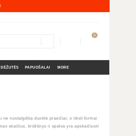
!
0
 DĖŽUTĖS
PAPUOŠALAI
MORE
i ne nostalgiška duoklė praeičiai, o tiksli formai
ienas skaičius, brūkšnys ir spalva yra apskaičiuoti