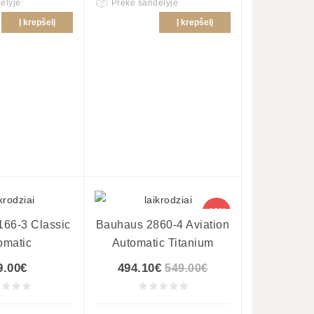
ėlyje
Prekė sandėlyje
Į krepšelį
Į krepšelį
-10%
66-3 Classic
Bauhaus 2860-4 Aviation
omatic
Automatic Titanium
9.00€
494.10€
549.00€