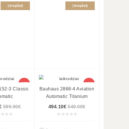
Į krepšelį
Į krepšelį
-10%
-10%
52-3 Classic
Bauhaus 2868-4 Aviation
omatic
Automatic Titanium
€
494.10€
599.00€
549.00€