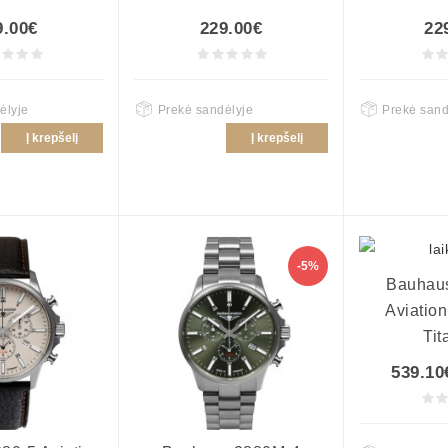
9.00€
229.00€
22
ėlyje
Prekė sandėlyje
Prekė sand
Į krepšelį
Į krepšelį
-5%
Bauhau
Aviation
Tit
539.10