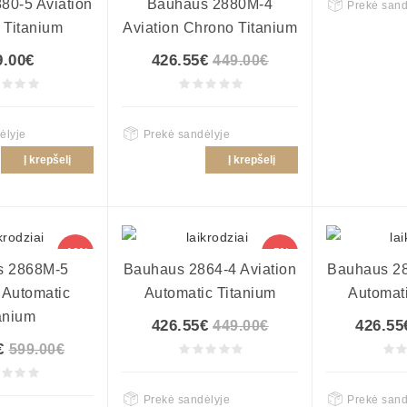
80-5 Aviation
Bauhaus 2880M-4
Prekė sand
 Titanium
Aviation Chrono Titanium
9.00€
426.55€
449.00€
ėlyje
Prekė sandėlyje
Į krepšelį
Į krepšelį
-10%
-5%
s 2868M-5
Bauhaus 2864-4 Aviation
Bauhaus 28
 Automatic
Automatic Titanium
Automati
anium
426.55€
426.55
449.00€
€
599.00€
Prekė sandėlyje
Prekė sand