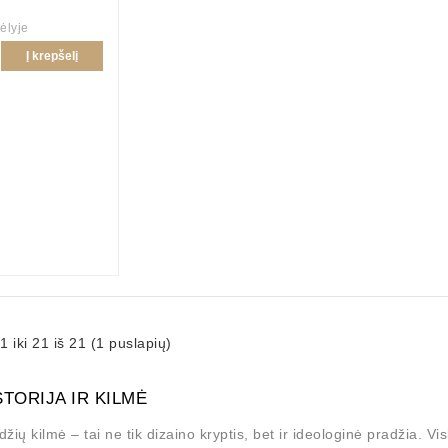
ėlyje
Į krepšelį
iki 21 iš 21 (1 puslapių)
TORIJA IR KILMĖ
žių kilmė – tai ne tik dizaino kryptis, bet ir ideologinė pradžia. V