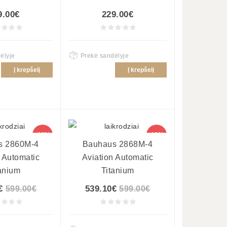
9.00€
229.00€
ėlyje
Prekė sandėlyje
Į krepšelį
Į krepšelį
-10%
-10%
s 2860M-4
Bauhaus 2868M-4
 Automatic
Aviation Automatic
anium
Titanium
€
539.10€
599.00€
599.00€