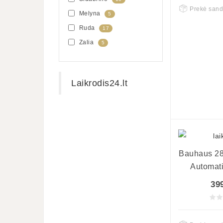
Prekė sand
Melyna
5
Ruda
17
Zalia
5
Laikrodis24.lt
Bauhaus 28
Automati
39