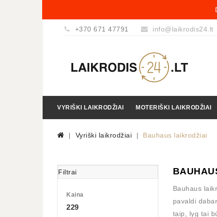
+370 671 47791
info@laikrodis24.lt
VYRIŠKI LAIKRODŽIAI
MOTERIŠKI LAIKRODŽIAI
Vyriški laikrodžiai
Bauhaus laikrodžiai
BAUHAUS
Filtrai
Bauhaus laikr
Kaina
pavaldi dabart
229
taip, lyg tai 