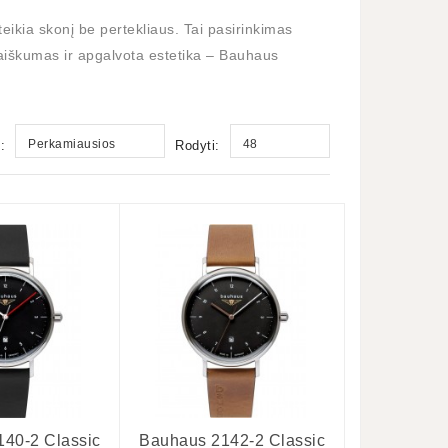
rteikia skonį be pertekliaus. Tai pasirinkimas
a, aiškumas ir apgalvota estetika – Bauhaus
Perkamiausios
48
:
Rodyti:
40-2 Classic
Bauhaus 2142-2 Classic