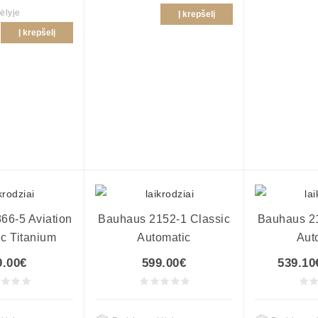
ėlyje
Į krepšelį
Į krepšelį
66-5 Aviation
Bauhaus 2152-1 Classic
Bauhaus 21
c Titanium
Automatic
Aut
9.00€
599.00€
539.10