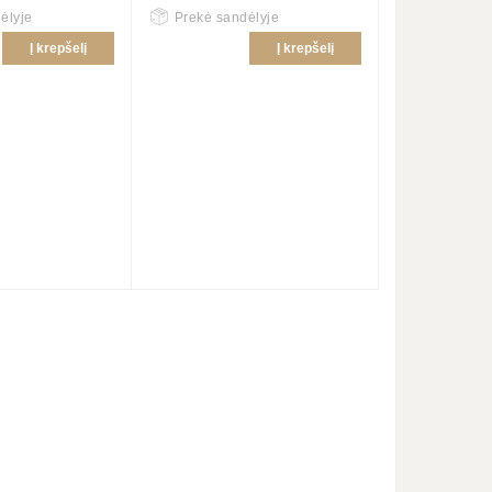
ėlyje
Prekė sandėlyje
Į krepšelį
Į krepšelį