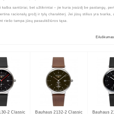
i kalba santūriai, bet užtikrintai – jie kuria įvaizdį be pastangų, pe
ertina racionalų grožį ir tylų charakterį. Jei jūsų stilius yra tvark
nt riešo tampa jūsų pasaulėžiūros tąsa.
Eiluškumas
30-2 Classic
Bauhaus 2132-2 Classic
Bauhaus 21