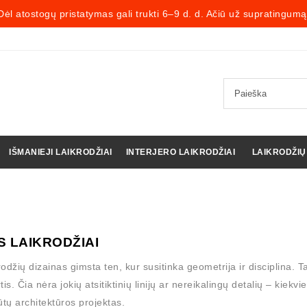
Dėl atostogų pristatymas gali trukti 6–9 d. d. Ačiū už supratingumą
IŠMANIEJI LAIKRODŽIAI
INTERJERO LAIKRODŽIAI
LAIKRODŽIŲ
 LAIKRODŽIAI
odžių dizainas gimsta ten, kur susitinka geometrija ir disciplina. Ta
is. Čia nėra jokių atsitiktinių linijų ar nereikalingų detalių – kiekv
būtų architektūros projektas.