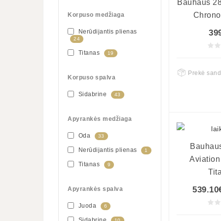
Bauhaus 28
Chrono
Korpuso medžiaga
39
Nerūdijantis plienas
24
Titanas
19
Prekė sand
Korpuso spalva
Sidabrine
43
Apyrankės medžiaga
Oda
33
Bauhau
Nerūdijantis plienas
1
Aviation
Titanas
9
Tit
539.10
Apyrankės spalva
Juoda
6
Sidabrine
10