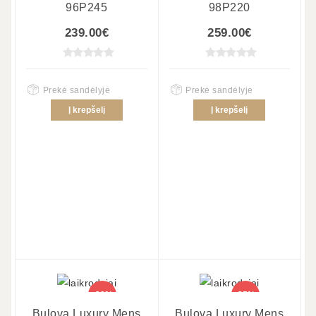
96P245
98P220
239.00€
259.00€
Prekė sandėlyje
Prekė sandėlyje
Į krepšelį
Į krepšelį
-20%
-25%
Bulova Luxury Mens
Bulova Luxury Mens