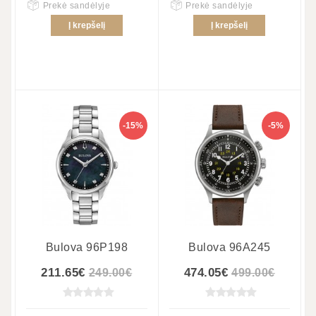
Prekė sandėlyje
Prekė sandėlyje
Į krepšelį
Į krepšelį
-15%
-5%
17
Bulova 96P198
Bulova 96A245
211.65€
474.05€
249.00€
499.00€