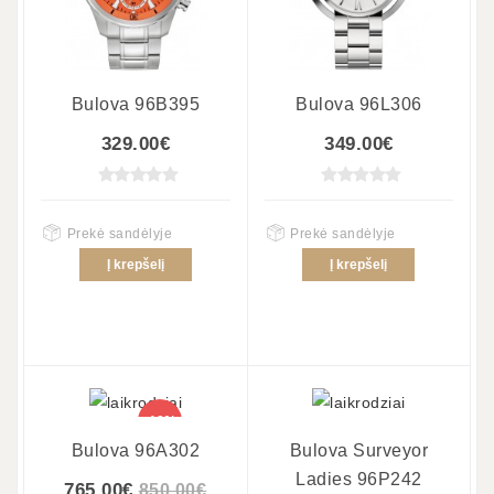
Bulova 96B395
Bulova 96L306
329.00€
349.00€
Prekė sandėlyje
Prekė sandėlyje
Į krepšelį
Į krepšelį
-10%
Bulova 96A302
Bulova Surveyor
Ladies 96P242
765.00€
850.00€