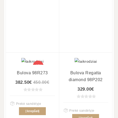
-15%
Bulova 98R273
Bulova Regatta
diamond 98P202
382.50€
450.00€
329.00€
Prekė sandėlyje
Prekė sandėlyje
Į krepšelį