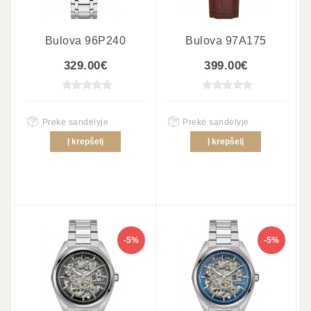
Bulova 96P240
Bulova 97A175
329.00€
399.00€
Prekė sandėlyje
Prekė sandėlyje
Į krepšelį
Į krepšelį
-5%
-5%