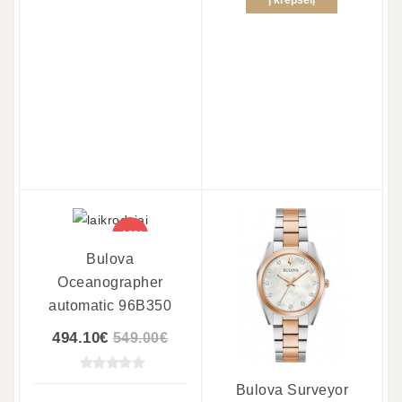
Į krepšelį
-10%
Bulova
Oceanographer
automatic 96B350
494.10€
549.00€
Bulova Surveyor