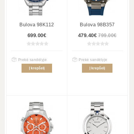
Bulova 98K112
Bulova 98B357
699.00€
479.40€
799.00€
Prekė sandėlyje
Prekė sandėlyje
Į krepšelį
Į krepšelį