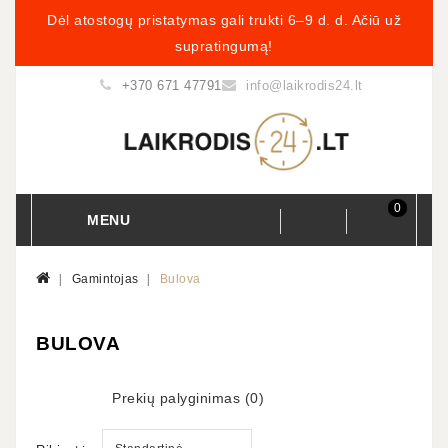
Dėl atostogų pristatymas gali trukti 6–9 d. d. Ačiū už
supratingumą!
+370 671 47791
info@laikrodis24.lt
0
MENU
Gamintojas
Bulova
BULOVA
Prekių palyginimas (0)