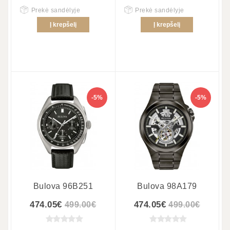
Prekė sandėlyje
Prekė sandėlyje
Į krepšelį
Į krepšelį
-5%
-5%
Bulova 96B251
Bulova 98A179
474.05€
474.05€
499.00€
499.00€