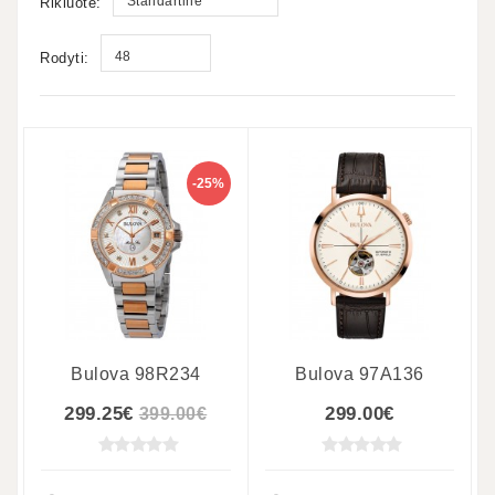
Standartinė
Rikiuotė:
48
Rodyti:
-25%
4
10
Bulova 98R234
Bulova 97A136
299.25€
299.00€
399.00€