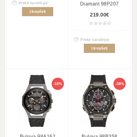
Prekė sandėlyje
Diamant 98P207
Į krepšelį
219.00€
Prekė sandėlyje
Į krepšelį
-10%
-38%
Bulova 98A162
Bulova 98B358