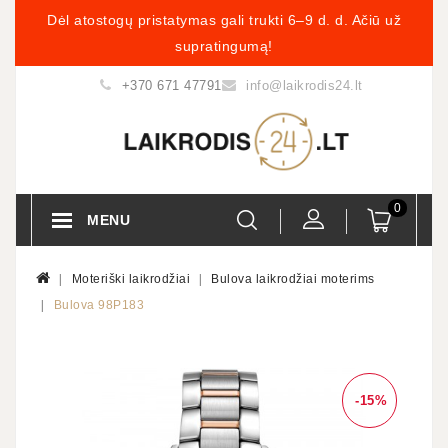
Dėl atostogų pristatymas gali trukti 6–9 d. d. Ačiū už
supratingumą!
+370 671 47791
info@laikrodis24.lt
0
MENU
Moteriški laikrodžiai
Bulova laikrodžiai moterims
Bulova 98P183
-15%