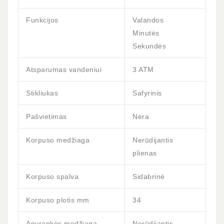
Funkcijos
Valandos
Minutės
Sekundės
Atsparumas vandeniui
3 ATM
Stikliukas
Safyrinis
Pašvietimas
Nėra
Korpuso medžiaga
Nerūdijantis
plienas
Korpuso spalva
Sidabrinė
Korpuso plotis mm
34
Apyrankės medžiaga
Nerūdijantis