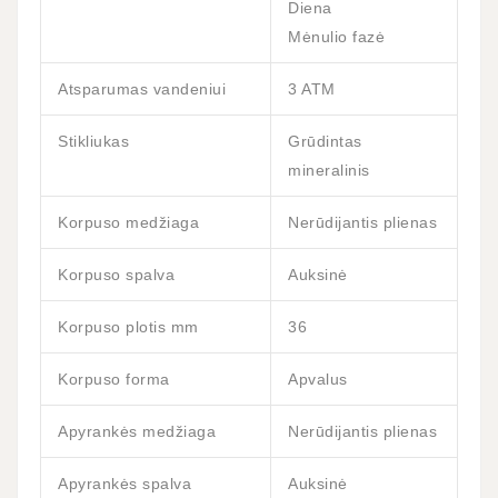
Diena
Mėnulio fazė
Atsparumas vandeniui
3 ATM
Stikliukas
Grūdintas
mineralinis
Korpuso medžiaga
Nerūdijantis plienas
Korpuso spalva
Auksinė
Korpuso plotis mm
36
Korpuso forma
Apvalus
Apyrankės medžiaga
Nerūdijantis plienas
Apyrankės spalva
Auksinė