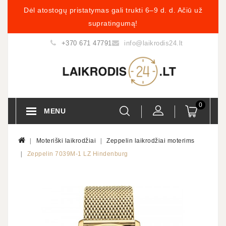
Dėl atostogų pristatymas gali trukti 6–9 d. d. Ačiū už
supratingumą!
+370 671 47791
info@laikrodis24.lt
0
MENU
Moteriški laikrodžiai
Zeppelin laikrodžiai moterims
Zeppelin 7039M-1 LZ Hindenburg