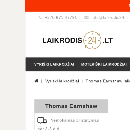
+370 671 47791
info@laikrodis24.lt
VYRIŠKI LAIKRODŽIAI
MOTERIŠKI LAIKRODŽIAI
Vyriški laikrodžiai
Thomas Earnshaw laik
Thomas Earnshaw
Nemokamas pristatymas
per 3-5 d.d.