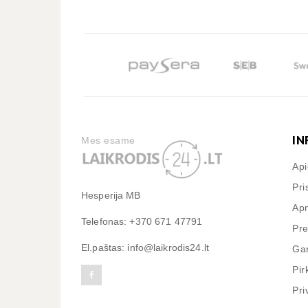
IN
Mes esame
Ap
Pri
Hesperija MB
Apm
Telefonas: +370 671 47791
Pre
El.paštas: info@laikrodis24.lt
Gar
Pir
Pri