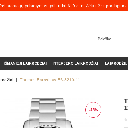
Dėl atostogų pristatymas gali trukti 6–9 d. d. Ačiū už supratingumą
IŠMANIEJI LAIKRODŽIAI
INTERJERO LAIKRODŽIAI
LAIKRODŽIŲ
rodžiai
Thomas Earnshaw ES-8210-11
T
1
-45%