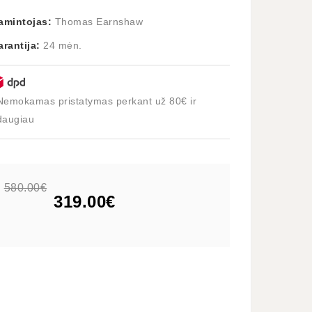
amintojas:
Thomas Earnshaw
arantija:
24 mėn.
Nemokamas pristatymas perkant už 80€ ir
daugiau
580.00€
319.00€