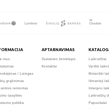
FORMACIJA
APTARNAVIMAS
KATALOG
ie mus
Svetainės žemėlapis
Laikrodžiai
statymas
Kontaktai
Vyriški laikr
okėjimas / Lizingas
Moteriški lai
kių grąžinimas
Išmanieji lai
antinis remontas
Interjero lai
kimo taisyklės
Laikrodžių 
vatumo politika
Papuošalai