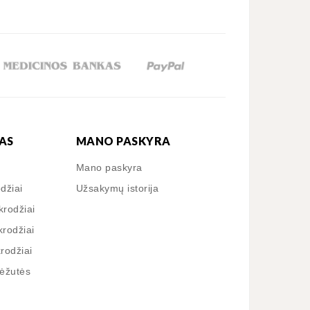
AS
MANO PASKYRA
Mano paskyra
odžiai
Užsakymų istorija
krodžiai
krodžiai
krodžiai
dėžutės