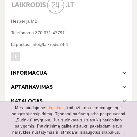
Hesperija MB
Telefonas: +370 671 47791
El.paštas: info@laikrodis24.lt
INFORMACIJA
APTARNAVIMAS
KATALOGAS
Mes naudojame
slapukus
, kad užtikrintume patogesnį ir
saugesnį apsipirkimą. Tęsdami naršymą arba paspausdami
MANO PASKYRA
„Sutinku“ mygtuką, Jūs sutinkate su slapukų naudojimo
sąlygomis. Patvirtinimą galite atšaukti pakeisdami savo
naršyklės nustatymus ir ištrindami išsaugotus slapukus.
[