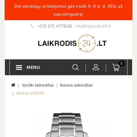
Dėl atostogų pristatymas gali trukti 6–9 d. d. Ačiū už
supratingumą!
+370 671 47791
info@laikrodis24.lt
0
MENU
Vyriški laikrodžiai
Bulova laikrodžiai
Bulova 96B256