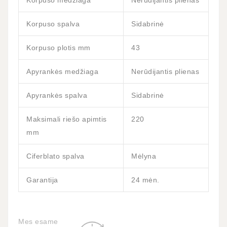
Korpuso medžiaga
Nerūdijantis plienas
Korpuso spalva
Sidabrinė
Korpuso plotis mm
43
Apyrankės medžiaga
Nerūdijantis plienas
Apyrankės spalva
Sidabrinė
Maksimali riešo apimtis
220
mm
Ciferblato spalva
Mėlyna
Garantija
24 mėn.
Mes esame