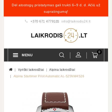
Dėl atostogų pristatymas gali trukti 6–9 d. d. Ačiū už
supratingumą!
+370 671 47791
info@laikrodis24.lt
0
MENU
Vyriški laikrodžiai
Alpina laikrodžiai
Alpina Startimer Pilot Automatic AL-525NW4S26