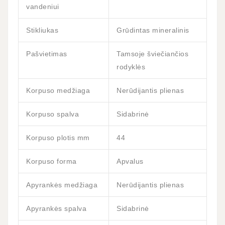
vandeniui
Stikliukas
Grūdintas mineralinis
Pašvietimas
Tamsoje šviečiančios
rodyklės
Korpuso medžiaga
Nerūdijantis plienas
Korpuso spalva
Sidabrinė
Korpuso plotis mm
44
Korpuso forma
Apvalus
Apyrankės medžiaga
Nerūdijantis plienas
Apyrankės spalva
Sidabrinė