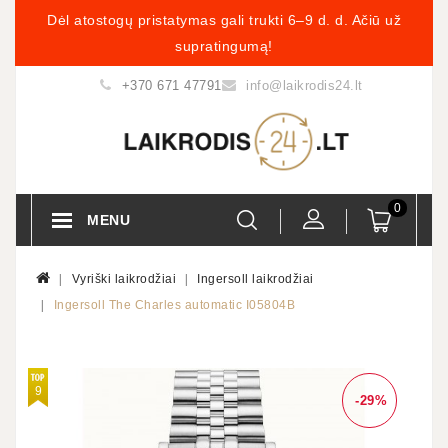
Dėl atostogų pristatymas gali trukti 6–9 d. d. Ačiū už
supratingumą!
+370 671 47791
info@laikrodis24.lt
0
MENU
Vyriški laikrodžiai
Ingersoll laikrodžiai
Ingersoll The Charles automatic I05804B
9
-29%