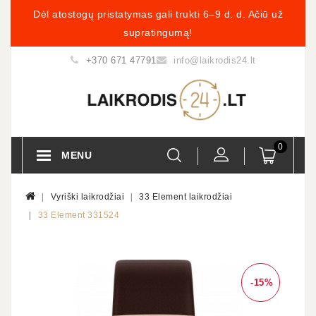
Dėl atostogų pristatymas gali trukti 6–9 d. d. Ačiū už
supratingumą!
+370 671 47791
info@laikrodis24.lt
0
MENU
Vyriški laikrodžiai
33 Element laikrodžiai
33 Element 331524
-15%