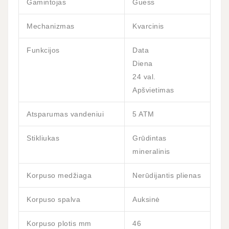
Gamintojas
Guess
Mechanizmas
Kvarcinis
Funkcijos
Data
Diena
24 val.
Apšvietimas
Atsparumas vandeniui
5 ATM
Stikliukas
Grūdintas
mineralinis
Korpuso medžiaga
Nerūdijantis plienas
Korpuso spalva
Auksinė
Korpuso plotis mm
46