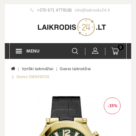
+370 671 47791
info@laikrodis24.lt
0
MENU
Vyriški laikrodžiai
Guess laikrodžiai
Guess GW0492G3
-15%