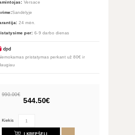
amintojas:
Versace
urime:
Sandėlyje
arantija:
24 mėn.
ristatysime per:
6-9 darbo dienas
Nemokamas pristatymas perkant už 80€ ir
daugiau
990.00€
544.50€
Kiekis
Į KREPŠELĮ