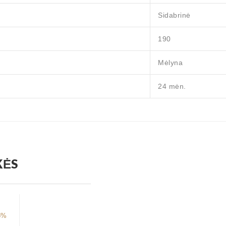
Sidabrinė
190
Mėlyna
24 mėn.
KĖS
5%