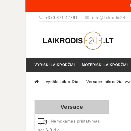
+370 671 47791
info@laikrodis24.lt
VYRIŠKI LAIKRODŽIAI
MOTERIŠKI LAIKRODŽIAI
Vyriški laikrodžiai
Versace laikrodžiai v
Versace
Nemokamas pristatymas
per 6-9 d.d.