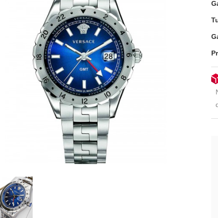
G
T
G
P