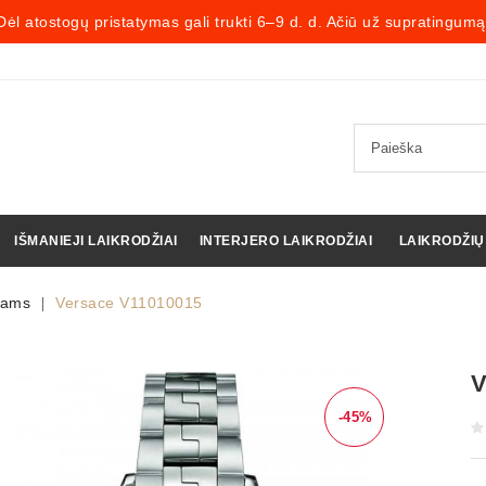
Dėl atostogų pristatymas gali trukti 6–9 d. d. Ačiū už supratingumą
IŠMANIEJI LAIKRODŽIAI
INTERJERO LAIKRODŽIAI
LAIKRODŽIŲ
yrams
Versace V11010015
V
-45%