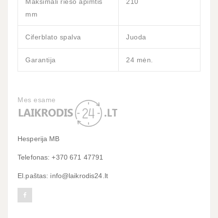
Maksimali riešo apimtis
210
mm
Ciferblato spalva
Juoda
Garantija
24 mėn.
Mes esame
Hesperija MB
Telefonas: +370 671 47791
El.paštas: info@laikrodis24.lt