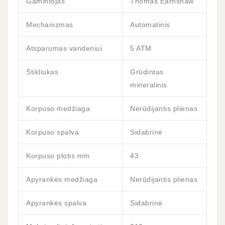
Gamintojas
Thomas Earnshaw
Mechanizmas
Automatinis
Atsparumas vandeniui
5 ATM
Stikliukas
Grūdintas
mineralinis
Korpuso medžiaga
Nerūdijantis plienas
Korpuso spalva
Sidabrinė
Korpuso plotis mm
43
Apyrankės medžiaga
Nerūdijantis plienas
Apyrankės spalva
Sidabrinė