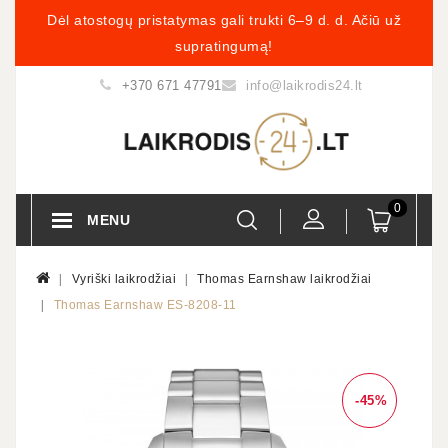
Dėl atostogų pristatymas gali trukti 6–9 d. d. Ačiū už
supratingumą!
+370 671 47791
info@laikrodis24.lt
0
MENU
Vyriški laikrodžiai
Thomas Earnshaw laikrodžiai
Thomas Earnshaw ES-8208-11
-45%