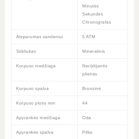
Minutės
Sekundės
Chronografas
Atsparumas vandeniui
5 ATM
Stikliukas
Mineralinis
Korpuso medžiaga
Nerūdijantis
plienas
Korpuso spalva
Bronzinė
Korpuso plotis mm
44
Apyrankės medžiaga
Oda
Apyrankės spalva
Pilka