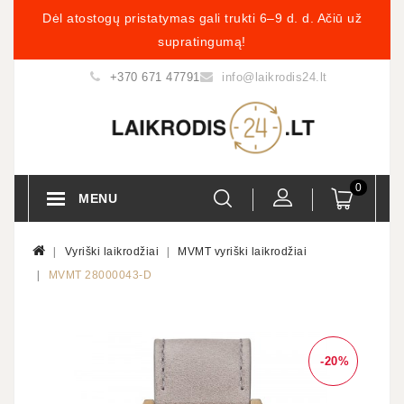
Dėl atostogų pristatymas gali trukti 6–9 d. d. Ačiū už
supratingumą!
+370 671 47791
info@laikrodis24.lt
0
MENU
Vyriški laikrodžiai
MVMT vyriški laikrodžiai
MVMT 28000043-D
-20%