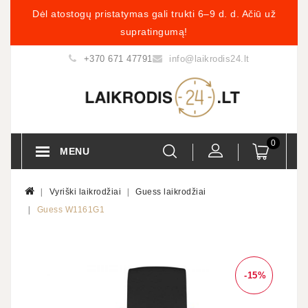
Dėl atostogų pristatymas gali trukti 6–9 d. d. Ačiū už
supratingumą!
+370 671 47791
info@laikrodis24.lt
0
MENU
Vyriški laikrodžiai
Guess laikrodžiai
Guess W1161G1
-15%