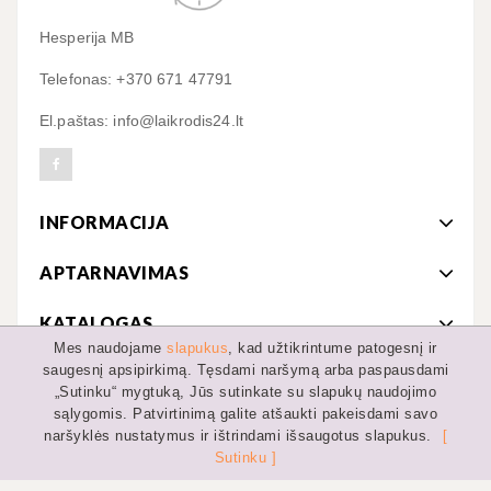
Hesperija MB
Telefonas: +370 671 47791
El.paštas: info@laikrodis24.lt
INFORMACIJA
APTARNAVIMAS
KATALOGAS
Mes naudojame
slapukus
, kad užtikrintume patogesnį ir
saugesnį apsipirkimą. Tęsdami naršymą arba paspausdami
MANO PASKYRA
„Sutinku“ mygtuką, Jūs sutinkate su slapukų naudojimo
sąlygomis. Patvirtinimą galite atšaukti pakeisdami savo
naršyklės nustatymus ir ištrindami išsaugotus slapukus.
[
Sutinku ]
© 2019-2022 MB Hesperija