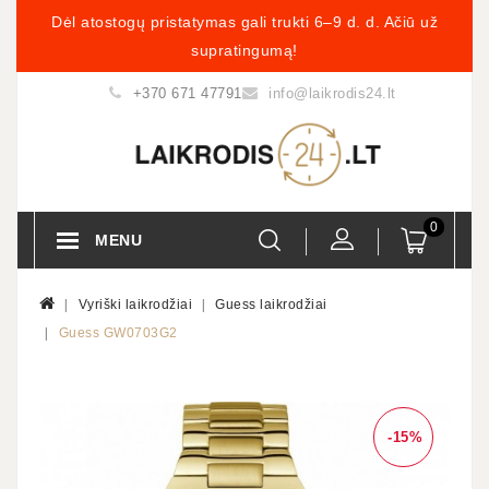
Dėl atostogų pristatymas gali trukti 6–9 d. d. Ačiū už
supratingumą!
+370 671 47791
info@laikrodis24.lt
0
MENU
Vyriški laikrodžiai
Guess laikrodžiai
Guess GW0703G2
-15%