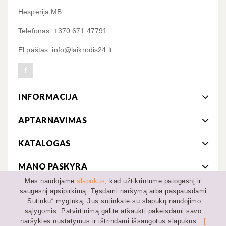
Hesperija MB
Telefonas: +370 671 47791
El.paštas: info@laikrodis24.lt
INFORMACIJA
APTARNAVIMAS
KATALOGAS
MANO PASKYRA
Mes naudojame
slapukus
, kad užtikrintume patogesnį ir
saugesnį apsipirkimą. Tęsdami naršymą arba paspausdami
„Sutinku“ mygtuką, Jūs sutinkate su slapukų naudojimo
© 2019-2022 MB Hesperija
sąlygomis. Patvirtinimą galite atšaukti pakeisdami savo
naršyklės nustatymus ir ištrindami išsaugotus slapukus.
[
Partneris:
DviraciuPasaulis.lt