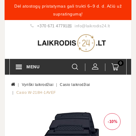
Dėl atostogų pristatymas gali trukti 6–9 d. d. Ačiū už
supratingumą!
+370 671 47791
info@laikrodis24.lt
0
MENU
Vyriški laikrodžiai
Casio laikrodžiai
Casio W-218H-1AVEF
-10%