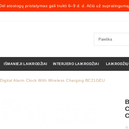
Dėl atostogų pristatymas gali trukti 6–9 d. d. Ačiū už supratingumą
IŠMANIEJI LAIKRODŽIAI
INTERJERO LAIKRODŽIAI
LAIKRODŽIŲ
Digital Alarm Clock With Wireless Charging BC21GEU
B
C