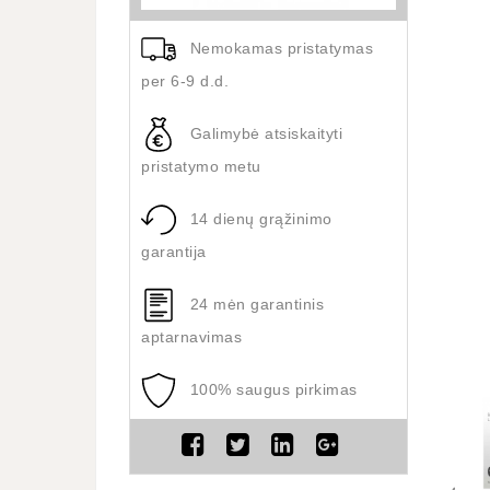
Nemokamas pristatymas
per 6-9 d.d.
Galimybė atsiskaityti
pristatymo metu
14 dienų grąžinimo
garantija
24 mėn garantinis
aptarnavimas
100% saugus pirkimas