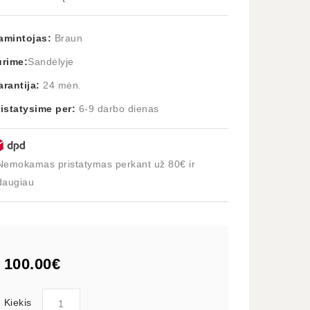
amintojas:
Braun
urime:
Sandėlyje
arantija:
24 mėn.
ristatysime per:
6-9 darbo dienas
Nemokamas pristatymas perkant už 80€ ir
daugiau
100.00€
Kiekis