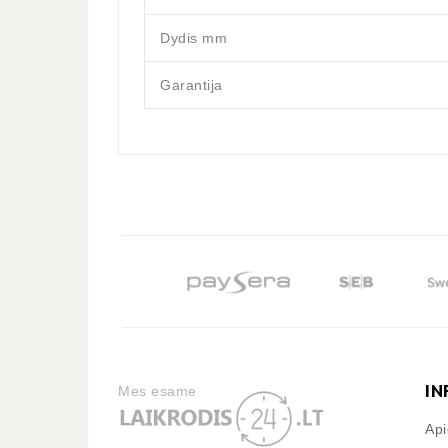
Dydis mm
Garantija
IN
Mes esame
Ap