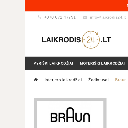
+370 671 47791
info@laikrodis24.lt
VYRIŠKI LAIKRODŽIAI
MOTERIŠKI LAIKRODŽIAI
Interjero laikrodžiai
Žadintuvai
Braun 