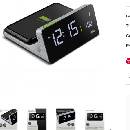
G
T
G
P