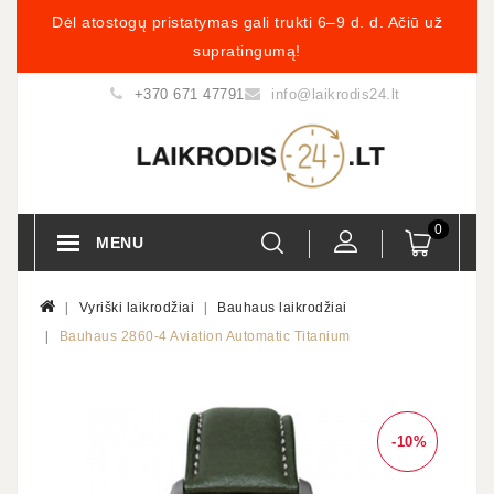
Dėl atostogų pristatymas gali trukti 6–9 d. d. Ačiū už
supratingumą!
+370 671 47791
info@laikrodis24.lt
0
MENU
Vyriški laikrodžiai
Bauhaus laikrodžiai
Bauhaus 2860-4 Aviation Automatic Titanium
-10%