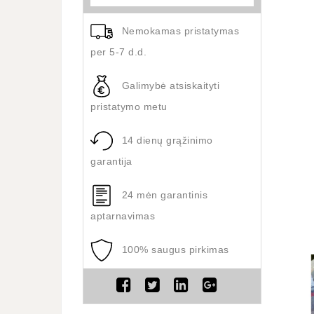
Nemokamas pristatymas
per 5-7 d.d.
Galimybė atsiskaityti
pristatymo metu
14 dienų grąžinimo
garantija
24 mėn garantinis
aptarnavimas
100% saugus pirkimas