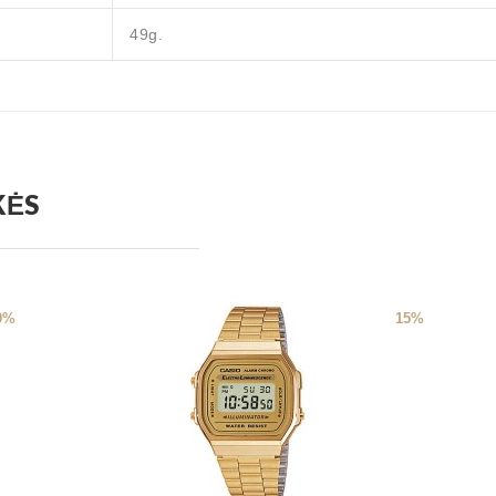
49g.
KĖS
0%
15%