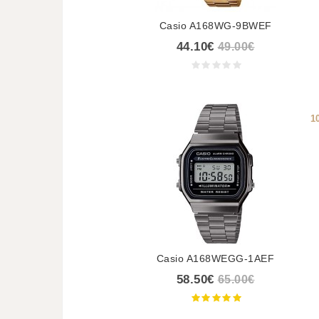
Casio A168WG-9BWEF
44.10€
49.00€
1
Casio A168WEGG-1AEF
58.50€
65.00€