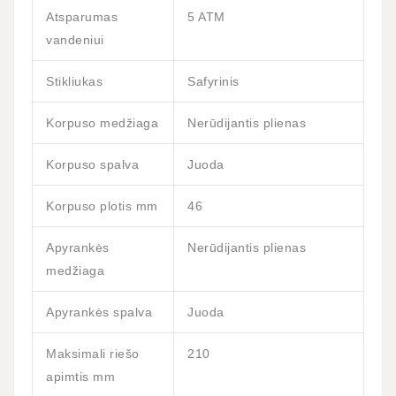
Atsparumas
5 ATM
vandeniui
Stikliukas
Safyrinis
Korpuso medžiaga
Nerūdijantis plienas
Korpuso spalva
Juoda
Korpuso plotis mm
46
Apyrankės
Nerūdijantis plienas
medžiaga
Apyrankės spalva
Juoda
Maksimali riešo
210
apimtis mm