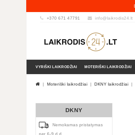
+370 671 47791
info@laikrodis24.lt
VYRIŠKI LAIKRODŽIAI
MOTERIŠKI LAIKRODŽIAI
Moteriški laikrodžiai
DKNY laikrodžiai
DKNY
Nemokamas pristatymas
per 6-9 d.d.