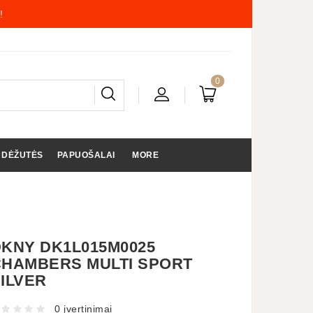
!
0
 DĖŽUTĖS
PAPUOŠALAI
MORE
KNY DK1L015M0025
CHAMBERS MULTI SPORT
ILVER
0 įvertinimai