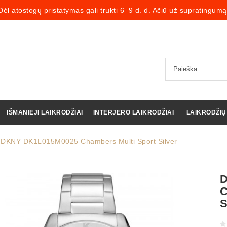
Dėl atostogų pristatymas gali trukti 6–9 d. d. Ačiū už supratingumą
IŠMANIEJI LAIKRODŽIAI
INTERJERO LAIKRODŽIAI
LAIKRODŽIŲ
DKNY DK1L015M0025 Chambers Multi Sport Silver
D
S