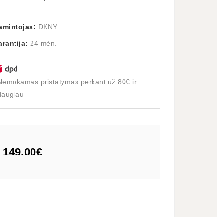
amintojas:
DKNY
arantija:
24 mėn.
Nemokamas pristatymas perkant už 80€ ir
daugiau
149.00€