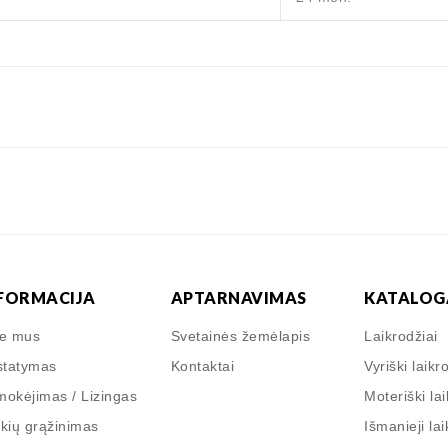
FORMACIJA
APTARNAVIMAS
KATALOG
ie mus
Svetainės žemėlapis
Laikrodžiai
statymas
Kontaktai
Vyriški laikr
okėjimas / Lizingas
Moteriški lai
kių grąžinimas
Išmanieji lai