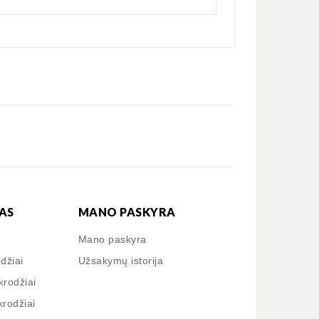
AS
MANO PASKYRA
Mano paskyra
odžiai
Užsakymų istorija
krodžiai
krodžiai