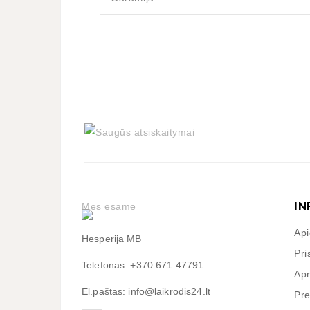
IN
Mes esame
Ap
Hesperija MB
Pri
Telefonas: +370 671 47791
Apm
El.paštas: info@laikrodis24.lt
Pre