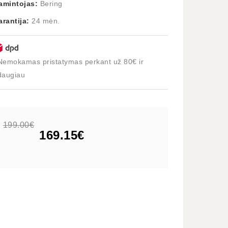
amintojas:
Bering
arantija:
24 mėn.
Nemokamas pristatymas perkant už 80€ ir
daugiau
199.00€
169.15€