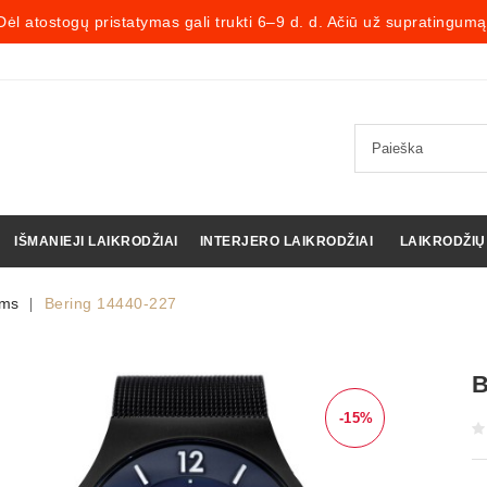
Dėl atostogų pristatymas gali trukti 6–9 d. d. Ačiū už supratingumą
IŠMANIEJI LAIKRODŽIAI
INTERJERO LAIKRODŽIAI
LAIKRODŽIŲ
ams
Bering 14440-227
B
-15%