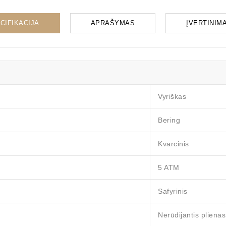
CIFIKACIJA
APRAŠYMAS
ĮVERTINIMAI
Vyriškas
Bering
Kvarcinis
5 ATM
Safyrinis
Nerūdijantis plienas