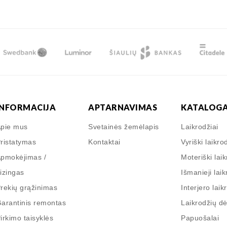
INFORMACIJA
APTARNAVIMAS
KATALOG
pie mus
Svetainės žemėlapis
Laikrodžiai
ristatymas
Kontaktai
Vyriški laikro
pmokėjimas /
Moteriški laik
izingas
Išmanieji laik
rekių grąžinimas
Interjero laik
arantinis remontas
Laikrodžių d
irkimo taisyklės
Papuošalai