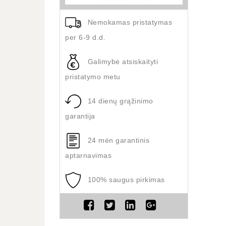
Nemokamas pristatymas
per 6-9 d.d.
Galimybė atsiskaityti
pristatymo metu
14 dienų grąžinimo
garantija
24 mėn garantinis
aptarnavimas
100% saugus pirkimas