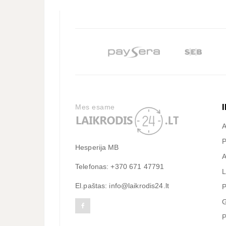
Mes esame
A
P
Hesperija MB
A
Telefonas: +370 671 47791
L
El.paštas: info@laikrodis24.lt
P
G
P