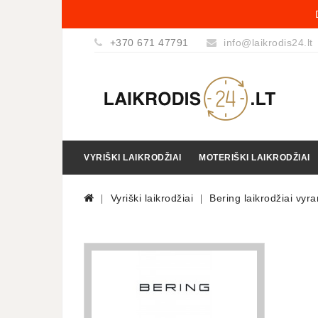
+370 671 47791
info@laikrodis24.lt
VYRIŠKI LAIKRODŽIAI
MOTERIŠKI LAIKRODŽIAI
Vyriški laikrodžiai
Bering laikrodžiai vyr