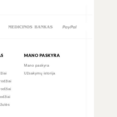
AS
MANO PASKYRA
Mano paskyra
džiai
Užsakymų istorija
rodžiai
rodžiai
rodžiai
ėžutės