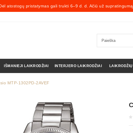
Dėl atostogų pristatymas gali trukti 6–9 d. d. Ačiū už supratingumą
IŠMANIEJI LAIKRODŽIAI
INTERJERO LAIKRODŽIAI
LAIKRODŽIŲ
sio MTP-1302PD-2AVEF
C