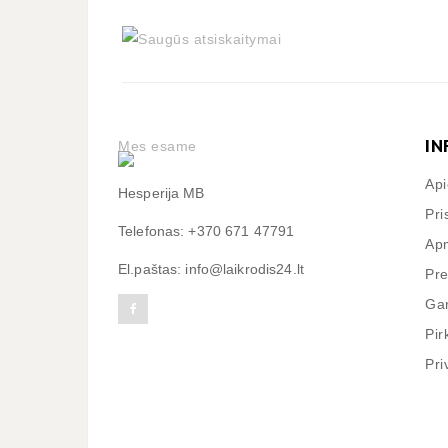
IN
Mes esame
Ap
Hesperija MB
Pri
Telefonas: +370 671 47791
Apm
El.paštas: info@laikrodis24.lt
Pre
Gar
Pir
Pri