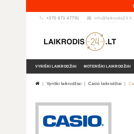
+370 671 47791
info@laikrodis24.lt
VYRIŠKI LAIKRODŽIAI
MOTERIŠKI LAIKRODŽIAI
Vyriški laikrodžiai
Casio laikrodžiai
Ca