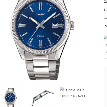
G
T
G
P