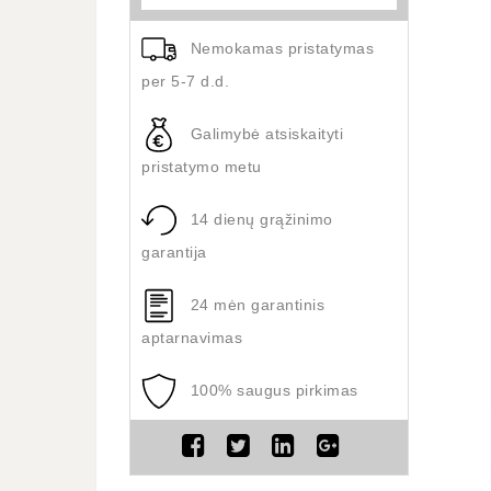
Nemokamas pristatymas
per 5-7 d.d.
Galimybė atsiskaityti
pristatymo metu
14 dienų grąžinimo
garantija
24 mėn garantinis
aptarnavimas
100% saugus pirkimas