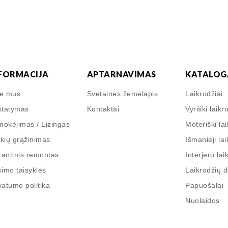
FORMACIJA
APTARNAVIMAS
KATALOG
ie mus
Svetainės žemėlapis
Laikrodžiai
statymas
Kontaktai
Vyriški laikr
okėjimas / Lizingas
Moteriški lai
kių grąžinimas
Išmanieji lai
antinis remontas
Interjero lai
kimo taisyklės
Laikrodžių 
vatumo politika
Papuošalai
Nuolaidos