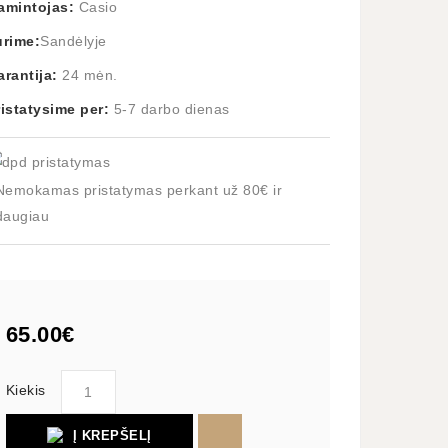
amintojas:
Casio
urime:
Sandėlyje
arantija:
24 mėn.
ristatysime per:
5-7 darbo dienas
Nemokamas pristatymas perkant už 80€ ir
daugiau
65.00€
Kiekis
Į KREPŠELĮ