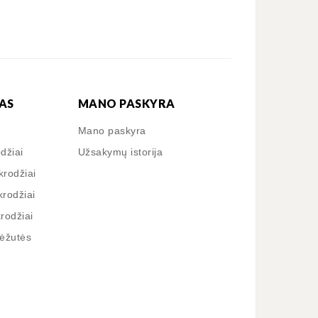
AS
MANO PASKYRA
Mano paskyra
odžiai
Užsakymų istorija
krodžiai
krodžiai
krodžiai
dėžutės