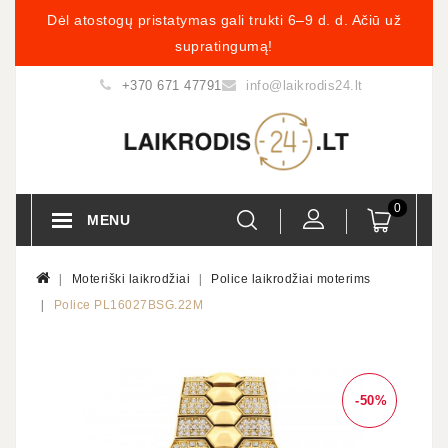
Dėl atostogų pristatymas gali trukti 6–9 d. d. Ačiū už
supratingumą!
+370 671 47791
info@laikrodis24.lt
0
MENU
Moteriški laikrodžiai
Police laikrodžiai moterims
Police PL16027BSG.22M
-50%