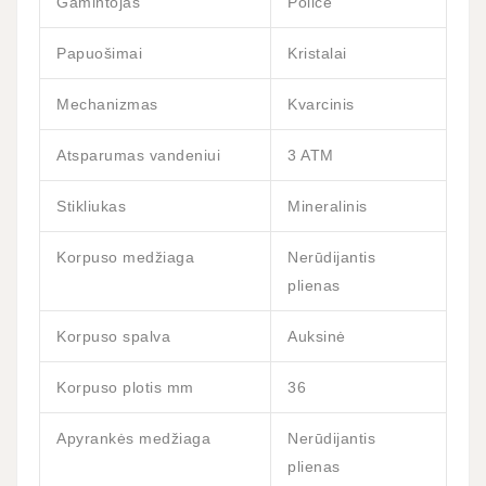
Gamintojas
Police
Papuošimai
Kristalai
Mechanizmas
Kvarcinis
Atsparumas vandeniui
3 ATM
Stikliukas
Mineralinis
Korpuso medžiaga
Nerūdijantis
plienas
Korpuso spalva
Auksinė
Korpuso plotis mm
36
Apyrankės medžiaga
Nerūdijantis
plienas